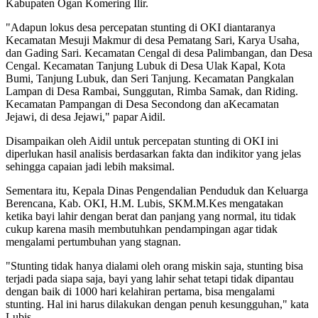
Kabupaten Ogan Komering Ilir.
"Adapun lokus desa percepatan stunting di OKI diantaranya
Kecamatan Mesuji Makmur di desa Pematang Sari, Karya Usaha,
dan Gading Sari. Kecamatan Cengal di desa Palimbangan, dan Desa
Cengal. Kecamatan Tanjung Lubuk di Desa Ulak Kapal, Kota
Bumi, Tanjung Lubuk, dan Seri Tanjung. Kecamatan Pangkalan
Lampan di Desa Rambai, Sunggutan, Rimba Samak, dan Riding.
Kecamatan Pampangan di Desa Secondong dan aKecamatan
Jejawi, di desa Jejawi," papar Aidil.
Disampaikan oleh Aidil untuk percepatan stunting di OKI ini
diperlukan hasil analisis berdasarkan fakta dan indikitor yang jelas
sehingga capaian jadi lebih maksimal.
Sementara itu, Kepala Dinas Pengendalian Penduduk dan Keluarga
Berencana, Kab. OKI, H.M. Lubis, SKM.M.Kes mengatakan
ketika bayi lahir dengan berat dan panjang yang normal, itu tidak
cukup karena masih membutuhkan pendampingan agar tidak
mengalami pertumbuhan yang stagnan.
"Stunting tidak hanya dialami oleh orang miskin saja, stunting bisa
terjadi pada siapa saja, bayi yang lahir sehat tetapi tidak dipantau
dengan baik di 1000 hari kelahiran pertama, bisa mengalami
stunting. Hal ini harus dilakukan dengan penuh kesungguhan," kata
Lubis.