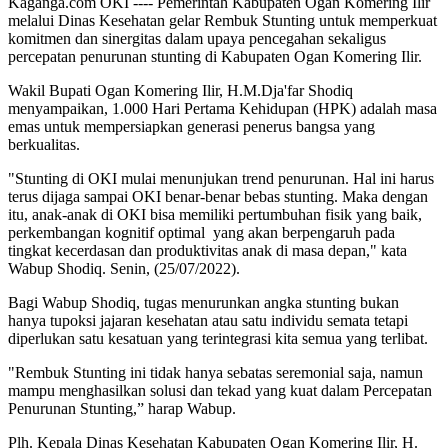
Kaganga.com OKI ---- Pemerintah Kabupaten Ogan Komering Ilir
melalui Dinas Kesehatan gelar Rembuk Stunting untuk memperkuat
komitmen dan sinergitas dalam upaya pencegahan sekaligus
percepatan penurunan stunting di Kabupaten Ogan Komering Ilir.
Wakil Bupati Ogan Komering Ilir, H.M.Dja'far Shodiq
menyampaikan, 1.000 Hari Pertama Kehidupan (HPK) adalah masa
emas untuk mempersiapkan generasi penerus bangsa yang
berkualitas.
"Stunting di OKI mulai menunjukan trend penurunan. Hal ini harus
terus dijaga sampai OKI benar-benar bebas stunting. Maka dengan
itu, anak-anak di OKI bisa memiliki pertumbuhan fisik yang baik,
perkembangan kognitif optimal yang akan berpengaruh pada
tingkat kecerdasan dan produktivitas anak di masa depan," kata
Wabup Shodiq. Senin, (25/07/2022).
Bagi Wabup Shodiq, tugas menurunkan angka stunting bukan
hanya tupoksi jajaran kesehatan atau satu individu semata tetapi
diperlukan satu kesatuan yang terintegrasi kita semua yang terlibat.
"Rembuk Stunting ini tidak hanya sebatas seremonial saja, namun
mampu menghasilkan solusi dan tekad yang kuat dalam Percepatan
Penurunan Stunting,” harap Wabup.
Plh. Kepala Dinas Kesehatan Kabupaten Ogan Komering Ilir, H.