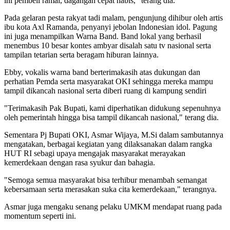
ini pembeli ramai, dagangan cepat habis," terang dia.
Pada gelaran pesta rakyat tadi malam, pengunjung dihibur oleh artis
ibu kota Axl Ramanda, penyanyi jebolan Indonesian idol. Pagung
ini juga menampilkan Warna Band. Band lokal yang berhasil
menembus 10 besar kontes ambyar disalah satu tv nasional serta
tampilan tetarian serta beragam hiburan lainnya.
Ebby, vokalis warna band berterimakasih atas dukungan dan
perhatian Pemda serta masyarakat OKI sehingga mereka mampu
tampil dikancah nasional serta diberi ruang di kampung sendiri
"Terimakasih Pak Bupati, kami diperhatikan didukung sepenuhnya
oleh pemerintah hingga bisa tampil dikancah nasional," terang dia.
Sementara Pj Bupati OKI, Asmar Wijaya, M.Si dalam sambutannya
mengatakan, berbagai kegiatan yang dilaksanakan dalam rangka
HUT RI sebagi upaya mengajak masyarakat merayakan
kemerdekaan dengan rasa syukur dan bahagia.
"Semoga semua masyarakat bisa terhibur menambah semangat
kebersamaan serta merasakan suka cita kemerdekaan," terangnya.
Asmar juga mengaku senang pelaku UMKM mendapat ruang pada
momentum seperti ini.