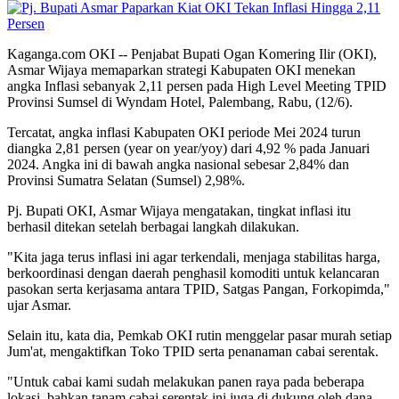
Kaganga.com OKI -- Penjabat Bupati Ogan Komering Ilir (OKI),
Asmar Wijaya memaparkan strategi Kabupaten OKI menekan
angka Inflasi sebanyak 2,11 persen pada High Level Meeting TPID
Provinsi Sumsel di Wyndam Hotel, Palembang, Rabu, (12/6).
Tercatat, angka inflasi Kabupaten OKI periode Mei 2024 turun
diangka 2,81 persen (year on year/yoy) dari 4,92 % pada Januari
2024. Angka ini di bawah angka nasional sebesar 2,84% dan
Provinsi Sumatra Selatan (Sumsel) 2,98%.
Pj. Bupati OKI, Asmar Wijaya mengatakan, tingkat inflasi itu
berhasil ditekan setelah berbagai langkah dilakukan.
"Kita jaga terus inflasi ini agar terkendali, menjaga stabilitas harga,
berkoordinasi dengan daerah penghasil komoditi untuk kelancaran
pasokan serta kerjasama antara TPID, Satgas Pangan, Forkopimda,"
ujar Asmar.
Selain itu, kata dia, Pemkab OKI rutin menggelar pasar murah setiap
Jum'at, mengaktifkan Toko TPID serta penanaman cabai serentak.
"Untuk cabai kami sudah melakukan panen raya pada beberapa
lokasi, bahkan tanam cabai serentak ini juga di dukung oleh dana