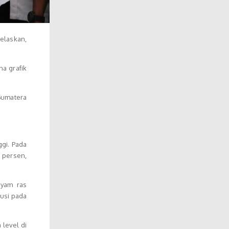
elaskan,
na grafik
Sumatera
ggi. Pada
 persen,
ayam ras
busi pada
level di