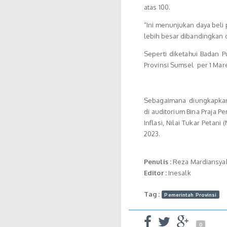
atas 100.
“Ini menunjukan daya beli 
lebih besar dibandingkan 
Seperti diketahui Badan P
Provinsi Sumsel per 1 Mar
Sebagaimana diungkapkan 
di auditorium Bina Praja 
Inflasi, Nilai Tukar Petan
2023.
Penulis :
Reza Mardiansya
Editor :
Inesalk
Tag :
Pemerintah Provinsi
0