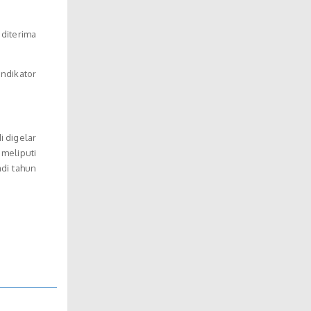
 diterima
indikator
 digelar
 meliputi
adi tahun