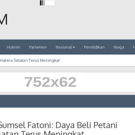
Hukrim
Parlemen
Nasional
Pendidikan
Niaga
H
umatera Selatan Terus Meningkat
Sumsel Fatoni: Daya Beli Petani
latan Terus Meningkat