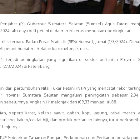
Penjabat (Pj) Gubernur Sumatera Selatan (Sumsel) Agus Fatoni menj
024 lalu daya beli petani di daerah ini terus mengalami peningkatan.
ilis terbaru Badan Pusat Statistik (BPS) Sumsel, Jumat (1/3/2024). Dima
i petani Sumatera Selatan kian melonjak naik.
4, terjadi peningkatan yang signifikan di sektor pertanian Provinsi 
tu (2/3/2024) di Palembang.
min dari pertumbuhan Nilai Tukar Petani (NTP) yang mencatat rekor tertin
TP Provinsi Sumatera Selatan mengalami peningkatan sebesar 2,34
 sebelumnya. Angka NTP melonjak dari 109,33 menjadi 111,88.
an, seperti karet, kelapa sawit, gabah, kopi, jagung, cabai merah, 
anjang, kakao/coklat biji, dan produk pertanian lainnya, turut berkontri
 lanjutnya.
 NTUP Subsektor Tanaman Pangan, Perkebunan dan Perikanan berada pada 