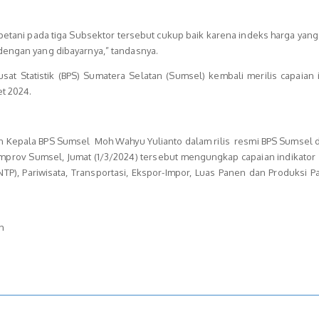
petani pada tiga Subsektor tersebut cukup baik karena indeks harga yang
dengan yang dibayarnya,” tandasnya.
usat Statistik (BPS) Sumatera Selatan (Sumsel) kembali merilis capaian 
et 2024.
Kepala BPS Sumsel Moh Wahyu Yulianto dalam rilis resmi BPS Sumsel di
Pemprov Sumsel, Jumat (1/3/2024) tersebut mengungkap capaian indikator
i (NTP), Pariwisata, Transportasi, Ekspor-Impor, Luas Panen dan Produksi P
h