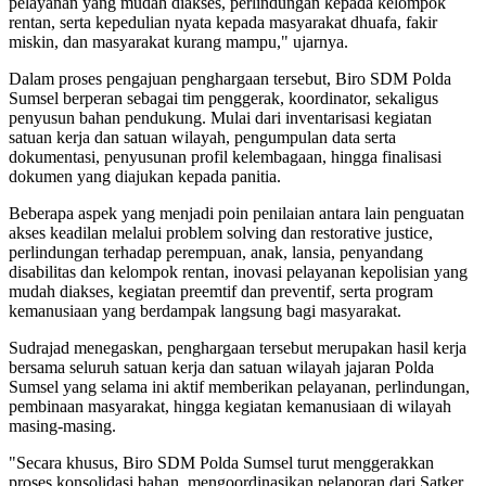
pelayanan yang mudah diakses, perlindungan kepada kelompok
rentan, serta kepedulian nyata kepada masyarakat dhuafa, fakir
miskin, dan masyarakat kurang mampu," ujarnya.
Dalam proses pengajuan penghargaan tersebut, Biro SDM Polda
Sumsel berperan sebagai tim penggerak, koordinator, sekaligus
penyusun bahan pendukung. Mulai dari inventarisasi kegiatan
satuan kerja dan satuan wilayah, pengumpulan data serta
dokumentasi, penyusunan profil kelembagaan, hingga finalisasi
dokumen yang diajukan kepada panitia.
Beberapa aspek yang menjadi poin penilaian antara lain penguatan
akses keadilan melalui problem solving dan restorative justice,
perlindungan terhadap perempuan, anak, lansia, penyandang
disabilitas dan kelompok rentan, inovasi pelayanan kepolisian yang
mudah diakses, kegiatan preemtif dan preventif, serta program
kemanusiaan yang berdampak langsung bagi masyarakat.
Sudrajad menegaskan, penghargaan tersebut merupakan hasil kerja
bersama seluruh satuan kerja dan satuan wilayah jajaran Polda
Sumsel yang selama ini aktif memberikan pelayanan, perlindungan,
pembinaan masyarakat, hingga kegiatan kemanusiaan di wilayah
masing-masing.
"Secara khusus, Biro SDM Polda Sumsel turut menggerakkan
proses konsolidasi bahan, mengoordinasikan pelaporan dari Satker