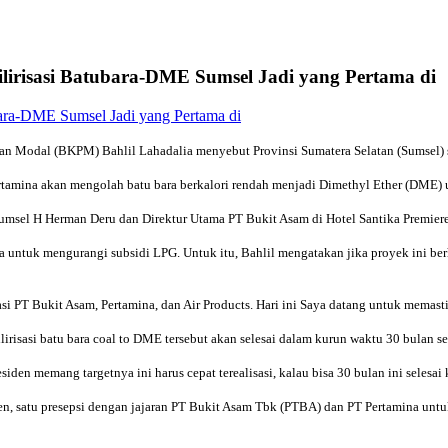
ilirisasi Batubara-DME Sumsel Jadi yang Pertama di
 Modal (BKPM) Bahlil Lahadalia menyebut Provinsi Sumatera Selatan (Sumsel) san
rtamina akan mengolah batu bara berkalori rendah menjadi Dimethyl Ether (DME)
umsel H Herman Deru dan Direktur Utama PT Bukit Asam di Hotel Santika Premiere,
aya untuk mengurangi subsidi LPG. Untuk itu, Bahlil mengatakan jika proyek ini ber
asi PT Bukit Asam, Pertamina, dan Air Products. Hari ini Saya datang untuk memast
irisasi batu bara coal to DME tersebut akan selesai dalam kurun waktu 30 bulan s
siden memang targetnya ini harus cepat terealisasi, kalau bisa 30 bulan ini selesa
n, satu presepsi dengan jajaran PT Bukit Asam Tbk (PTBA) dan PT Pertamina untuk