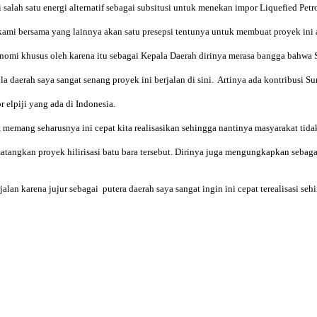
 salah satu energi alternatif sebagai subsitusi untuk menekan impor Liquefied Pet
i kami bersama yang lainnya akan satu presepsi tentunya untuk membuat proyek in
i khusus oleh karena itu sebagai Kepala Daerah dirinya merasa bangga bahwa Su
 daerah saya sangat senang proyek ini berjalan di sini. Artinya ada kontribusi S
 elpiji yang ada di Indonesia.
 memang seharusnya ini cepat kita realisasikan sehingga nantinya masyarakat tid
angkan proyek hilirisasi batu bara tersebut. Dirinya juga mengungkapkan sebagai
alan karena jujur sebagai putera daerah saya sangat ingin ini cepat terealisasi s