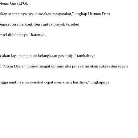
roleum Gas (LPG).
i akan secepatnya bisa dirasakan masyarakat," ungkap Herman Deru
msel bisa berkontribusi untuk proyek tersebut.
umsel didalamnya," katanya.
ak akan lagi mengalami kelangkaan gas elpiji," tambahnya.
 Putera Daerah Sumsel sangat optimis jika proyek ini akan sukses dan segera
ehingga nantinya masyarakat cepat menikmati hasilnya," ungkapnya.