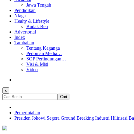
Jawa Tengah
Pendidikan
Niaga
Healty & Lifestyle
Budak Ben
Advertorial
Index
Tambahan
Tentang Kaganga
Pedoman Media…
SOP Perlindungan…
Visi & Misi
Video
x
Cari
Pemerintahan
Presiden Jokowi Segera Ground Breaking Industri Hilirisasi 