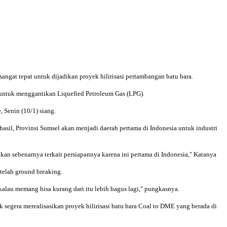
gat tepat untuk dijadikan proyek hilirisasi pertambangan batu bara.
 untuk menggantikan Liquefied Petroleum Gas (LPG).
 Senin (10/1) siang.
hasil, Provinsi Sumsel akan menjadi daerah pertama di Indonesia untuk industri
ikan sebenarnya terkait persiapannya karena ini pertama di Indonesia," Katanya
etelah ground breaking.
i kalau memang bisa kurang dari itu lebih bagus lagi," pungkasnya.
 segera merealisasikan proyek hilirisasi batu bara Coal to DME yang berada di