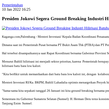
Pemerintahan
10 Jan 2022 16:25
Presiden Jokowi Segera Ground Breaking Industri H
Kaganga.com,Palembang - Menteri Investasi/ Kepala Badan Koordinasi Penanaman
Dimana saat ini Pemerintah Pusat bersama PT Bukit Asam Tbk (PTBA) dan PT Pe
Hal tersebut disampaikannya saat Rapat Koordinasi bersama Gubernur Provinsi S
Menurut Bahlil hilirisasi ini menjadi sektor prioritas, karena Pemerintah berup
hilirisasi batu bara low kalori.
“Kita berfikir untuk memanfaatkan dari batu bara low kalori ini, dengan kolabor
Menteri Investasi RI/Ka. BKPM, Bahlil Lahadalia optimis menargetkan Proyek hil
"Sama-sama kita sepakati tanggal 26 Januari ini kita ground breaking bersama pre
Sementara itu Gubernur Sumatera Selatan (Sumsel) H. Herman Deru terus konsiste
Tanjung Enim Sumsel.