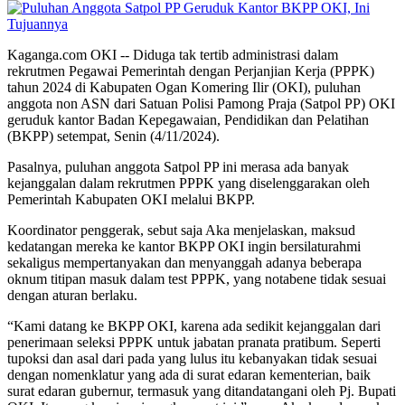
Kaganga.com OKI -- Diduga tak tertib administrasi dalam
rekrutmen Pegawai Pemerintah dengan Perjanjian Kerja (PPPK)
tahun 2024 di Kabupaten Ogan Komering Ilir (OKI), puluhan
anggota non ASN dari Satuan Polisi Pamong Praja (Satpol PP) OKI
geruduk kantor Badan Kepegawaian, Pendidikan dan Pelatihan
(BKPP) setempat, Senin (4/11/2024).
Pasalnya, puluhan anggota Satpol PP ini merasa ada banyak
kejanggalan dalam rekrutmen PPPK yang diselenggarakan oleh
Pemerintah Kabupaten OKI melalui BKPP.
Koordinator penggerak, sebut saja Aka menjelaskan, maksud
kedatangan mereka ke kantor BKPP OKI ingin bersilaturahmi
sekaligus mempertanyakan dan menyanggah adanya beberapa
oknum titipan masuk dalam test PPPK, yang notabene tidak sesuai
dengan aturan berlaku.
“Kami datang ke BKPP OKI, karena ada sedikit kejanggalan dari
penerimaan seleksi PPPK untuk jabatan pranata pratibum. Seperti
tupoksi dan asal dari pada yang lulus itu kebanyakan tidak sesuai
dengan nomenklatur yang ada di surat edaran kementerian, baik
surat edaran gubernur, termasuk yang ditandatangani oleh Pj. Bupati