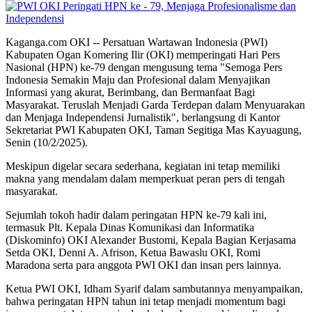
Kaganga.com OKI -- Persatuan Wartawan Indonesia (PWI)
Kabupaten Ogan Komering Ilir (OKI) memperingati Hari Pers
Nasional (HPN) ke-79 dengan mengusung tema "Semoga Pers
Indonesia Semakin Maju dan Profesional dalam Menyajikan
Informasi yang akurat, Berimbang, dan Bermanfaat Bagi
Masyarakat. Teruslah Menjadi Garda Terdepan dalam Menyuarakan
dan Menjaga Independensi Jurnalistik", berlangsung di Kantor
Sekretariat PWI Kabupaten OKI, Taman Segitiga Mas Kayuagung,
Senin (10/2/2025).
Meskipun digelar secara sederhana, kegiatan ini tetap memiliki
makna yang mendalam dalam memperkuat peran pers di tengah
masyarakat.
Sejumlah tokoh hadir dalam peringatan HPN ke-79 kali ini,
termasuk Plt. Kepala Dinas Komunikasi dan Informatika
(Diskominfo) OKI Alexander Bustomi, Kepala Bagian Kerjasama
Setda OKI, Denni A. Afrison, Ketua Bawaslu OKI, Romi
Maradona serta para anggota PWI OKI dan insan pers lainnya.
Ketua PWI OKI, Idham Syarif dalam sambutannya menyampaikan,
bahwa peringatan HPN tahun ini tetap menjadi momentum bagi