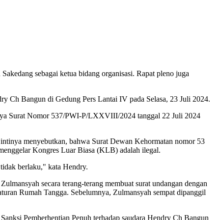
akedang sebagai ketua bidang organisasi. Rapat pleno juga
y Ch Bangun di Gedung Pers Lantai IV pada Selasa, 23 Juli 2024.
annya Surat Nomor 537/PWI-P/LXXVIII/2024 tanggal 22 Juli 2024
a intinya menyebutkan, bahwa Surat Dewan Kehormatan nomor 53
menggelar Kongres Luar Biasa (KLB) adalah ilegal.
idak berlaku," kata Hendry.
. Zulmansyah secara terang-terang membuat surat undangan dengan
eraturan Rumah Tangga. Sebelumnya, Zulmansyah sempat dipanggil
g Sanksi Pemberhentian Penuh terhadap saudara Hendry Ch Bangun