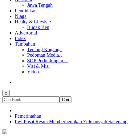
Jawa Tengah
Pendidikan
Niaga
Healty & Lifestyle
Budak Ben
Advertorial
Index
Tambahan
Tentang Kaganga
Pedoman Media…
SOP Perlindungan…
Visi & Misi
Video
x
Cari
Pemerintahan
Pwi Pusat Resmi Memberhentikan Zulmansyah Sakedang