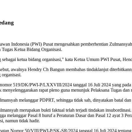
edang
tawan Indonesia (PWI) Pusat mengesahkan pemberhentian Zulmansyah S
a Tugas Ketua Bidang Organisasi.
ebagai ketua bidang organisasi," kata Ketua Umum PWI Pusat, Hendr
tersebut, awalnya Hendry Ch Bangun membahas tindaklanjut diterbitk
 organisasi.
an nomor 519/DK/PWI-P/LXXVIII/2024 tanggal 16 Juli 2024 yang pad
uk menyelenggarakan rapat pleno guna menunjuk Pelaksana Tugas dan 
lmansyah melanggar PDPRT, sehingga tidak sah, dinyatakan batal dan t
nsyah merupakan bukti faktual telah terjadi tindakan insubordinasi
ga melanggar Pasal 8 huruf a Peraturan Dasar dan Pasal 12 ayat 3 P
si, namun tidak hadir.
matan Nomor 50/VIII/PWI-P/SK-SR/2024 tanggal 16 Juli 2024 tentan