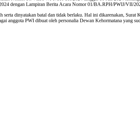
2024 dengan Lampiran Berita Acara Nomor 01/BA.RPH/PWIJ/VII/2024
 serta dinyatakan batal dan tidak berlaku. Hal ini dikarenakan, S
agai anggota PWI dibuat oleh personalia Dewan Kehormatana yang su