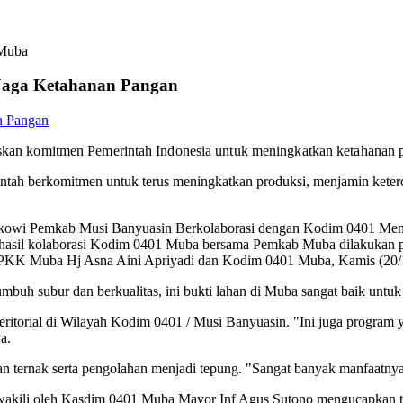
iMuba
i Jaga Ketahanan Pangan
n komitmen Pemerintah Indonesia untuk meningkatkan ketahanan pa
merintah berkomitmen untuk terus meningkatkan produksi, menjamin ket
 Jokowi Pemkab Musi Banyuasin Berkolaborasi dengan Kodim 0401 Me
ng hasil kolaborasi Kodim 0401 Muba bersama Pemkab Muba dilakukan
TP PKK Muba Hj Asna Aini Apriyadi dan Kodim 0401 Muba, Kamis (20
 tumbuh subur dan berkualitas, ini bukti lahan di Muba sangat baik un
torial di Wilayah Kodim 0401 / Musi Banyuasin. "Ini juga program ya
ya.
 ternak serta pengolahan menjadi tepung. "Sangat banyak manfaatnya, 
akili oleh Kasdim 0401 Muba Mayor Inf Agus Sutono mengucapkan ter