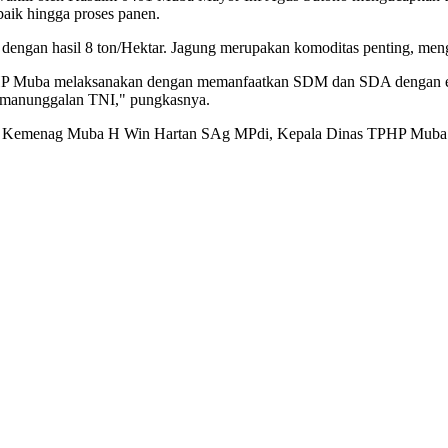
baik hingga proses panen.
r, dengan hasil 8 ton/Hektar. Jagung merupakan komoditas penting, me
 Muba melaksanakan dengan memanfaatkan SDM dan SDA dengan efek
kemanunggalan TNI," pungkasnya.
, Kakan Kemenag Muba H Win Hartan SAg MPdi, Kepala Dinas TPHP Mu