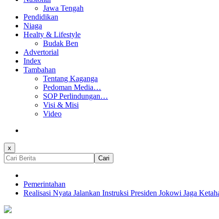
Jawa Tengah
Pendidikan
Niaga
Healty & Lifestyle
Budak Ben
Advertorial
Index
Tambahan
Tentang Kaganga
Pedoman Media…
SOP Perlindungan…
Visi & Misi
Video
x
Cari
Pemerintahan
Realisasi Nyata Jalankan Instruksi Presiden Jokowi Jaga Keta