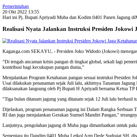
Pemerintahan
20 Okt 2022 13:55
Hari ini Pj. Bupati Apriyadi Muba dan Kodim 0401 Panen Jagung d
Realisasi Nyata Jalankan Instruksi Presiden Jokow
Kaganga.com SEKAYU, - Presiden Joko Widodo (Jokowi) menegaska
“Di tengah ancaman krisis pangan di tingkat global, sekali lagi pe
kontribusi bagi kecukupan pangan dunia,”
Menjalankan Program Ketahanan pangan sesuai instruksi Presiden
Usai dilakukan penanaman sejak Juli lalu, akhirnya Tanaman Jagu
dilaksanakan langsung oleh Pj Bupati H Apriyadi bersama Ketua 
"Tiga bulan ditanam jagung yang ditanam sejak 12 Juli lalu berhasil
Dijelaskan, program penanaman jagung ini Dalam Rangka Serbuan Teri
RI dan juga menjalankan Gerakan Sumsel Mandiri Pangan," terangn
Lanjutnya, pengolahan jagung di Muba juga dimanfaatkan untuk pakan
Sementara itu Dandim 0401 Muba Letkol Arm Dede Sudrajat SH, diw