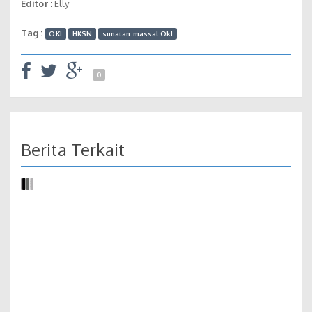
Editor :
Elly
Tag :
OKI
HKSN
sunatan massal OkI
0
Berita Terkait