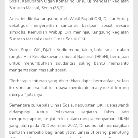
Sosial Kabupaten Ogan Komering Ilir (OKI) mengelar kegiatan
Sunatan Massal, Senin (28/11)
Acara ini dibuka langsung oleh Wakil Bupati OKI, Dja'far Sodiq,
sekaligus menyerahkan santunan bantuan sosial secara
simbolis. Kemudian Wabup OKI meninjau langsung kegiatan
Sunatan Massal di aula Dinas Sosial OKI.
Wakil Bupati OKI, Dja'far Sodiq mengatakan, bakti sosial dalam
rangka Hari Kesetiakawanan Sosial Nasional (HKSN), bertujuan
untuk menumbuhkan solidaritas saling bantu membantu
mengentaskan masalah sosial.
“Berharap santunan yang diserahkan dapat bermanfaat, selain
itu sunatan massal ini upaya membantu masyarakat kurang
mampu,” jelasnya.
Sementara itu Kepala Dinas Sosial Kabupaten OKI, H. Reswandi
didampingi Ketua Pelaksana Kegiatan Fahmi Adri
mengungkapkan, kegiatan ini dalam rangka menyambut HKSN
yang jatuh pada 20 Desember 2022, Dinas Sosial membagikan
bantuan sembako bagi anak yatim, lansia 31 orang, pemulung