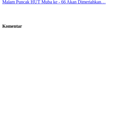
Malam Puncak HUT Muba ke - 66 Akan Dimeriahkan…
Komentar