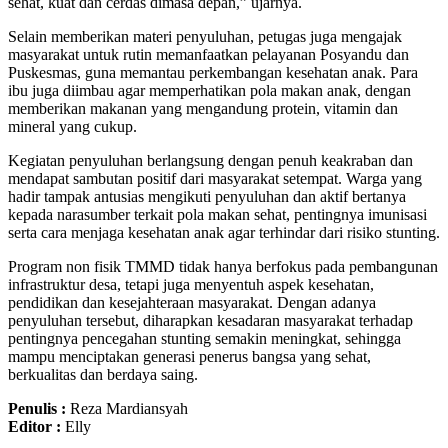
sehat, kuat dan cerdas dimasa depan,” ujarnya.
Selain memberikan materi penyuluhan, petugas juga mengajak
masyarakat untuk rutin memanfaatkan pelayanan Posyandu dan
Puskesmas, guna memantau perkembangan kesehatan anak. Para
ibu juga diimbau agar memperhatikan pola makan anak, dengan
memberikan makanan yang mengandung protein, vitamin dan
mineral yang cukup.
Kegiatan penyuluhan berlangsung dengan penuh keakraban dan
mendapat sambutan positif dari masyarakat setempat. Warga yang
hadir tampak antusias mengikuti penyuluhan dan aktif bertanya
kepada narasumber terkait pola makan sehat, pentingnya imunisasi
serta cara menjaga kesehatan anak agar terhindar dari risiko stunting.
Program non fisik TMMD tidak hanya berfokus pada pembangunan
infrastruktur desa, tetapi juga menyentuh aspek kesehatan,
pendidikan dan kesejahteraan masyarakat. Dengan adanya
penyuluhan tersebut, diharapkan kesadaran masyarakat terhadap
pentingnya pencegahan stunting semakin meningkat, sehingga
mampu menciptakan generasi penerus bangsa yang sehat,
berkualitas dan berdaya saing.
Penulis :
Reza Mardiansyah
Editor :
Elly