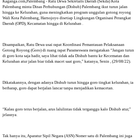
Kaganga.com,Palembang - Ratu Dewa Sekretaris Daerah (Sekda) Kota
Palembang minta Dinas Perhubungan (Dishub) Palembang ikut turun jalan
hingga ke Kelurahan, guna meningkatkan program unggulan gotong royong
Wali Kota Palembang, Harnojoyo disetiap Lingkungan Organisasi Perangkat
Daerah (OPD), Kecamatan hingga di Kelurahan .
Disampaikan, Ratu Dewa usai rapat Koordinasi Pemantauan Pelaksanaan
Gotong Royong (Goro) di ruang rapat Parameswara mengatakan “Jangan turun
di goro kota saja hadir, saya lihat tidak ada Dishub bantu ke Kecematan dan
Kelurahan atur jalan biar tidak macet saat goro,” katanya, Senin , (29/08/22).
Dikatakannya, dengan adanya Dishub turun hingga goro tingkat kelurahan, ia
berharap, goro dapat berjalan lancar tanpa menjadikan kemacetan.
“Kalau goro terus berjalan, arus lalulintas tidak terganggu kalo Dishub atur,”
jelasnya.
Tak hanya itu, Aparatur Sipil Negara (ASN) Nomer satu di Palembang ini juga