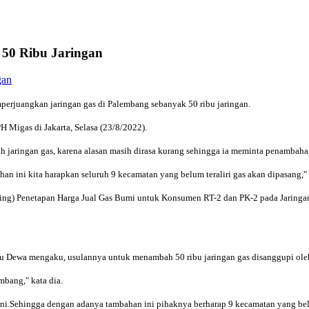
50 Ribu Jaringan
erjuangkan jaringan gas di Palembang sebanyak 50 ribu jaringan.
 Migas di Jakarta, Selasa (23/8/2022).
jaringan gas, karena alasan masih dirasa kurang sehingga ia meminta penambahan
n ini kita harapkan seluruh 9 kecamatan yang belum teraliri gas akan dipasang,"
ing) Penetapan Harga Jual Gas Bumi untuk Konsumen RT-2 dan PK-2 pada Jaringan
atu Dewa mengaku, usulannya untuk menambah 50 ribu jaringan gas disanggupi oleh
mbang," kata dia.
ini.Sehingga dengan adanya tambahan ini pihaknya berharap 9 kecamatan yang belu