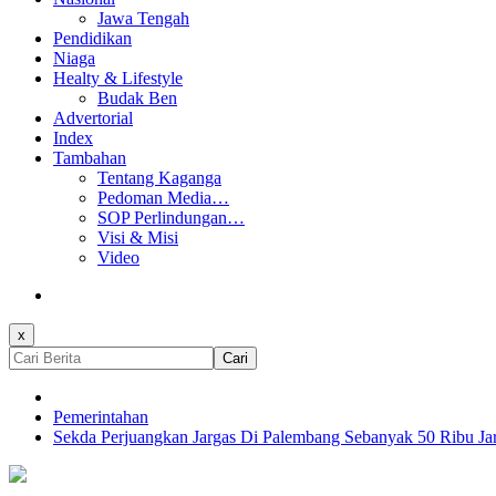
Jawa Tengah
Pendidikan
Niaga
Healty & Lifestyle
Budak Ben
Advertorial
Index
Tambahan
Tentang Kaganga
Pedoman Media…
SOP Perlindungan…
Visi & Misi
Video
x
Cari
Pemerintahan
Sekda Perjuangkan Jargas Di Palembang Sebanyak 50 Ribu Ja