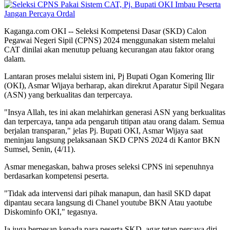
Kaganga.com OKI -- Seleksi Kompetensi Dasar (SKD) Calon
Pegawai Negeri Sipil (CPNS) 2024 menggunakan sistem melalui
CAT dinilai akan menutup peluang kecurangan atau faktor orang
dalam.
Lantaran proses melalui sistem ini, Pj Bupati Ogan Komering Ilir
(OKI), Asmar Wijaya berharap, akan direkrut Aparatur Sipil Negara
(ASN) yang berkualitas dan terpercaya.
"Insya Allah, tes ini akan melahirkan generasi ASN yang berkualitas
dan terpercaya, tanpa ada pengaruh titipan atau orang dalam. Semua
berjalan transparan," jelas Pj. Bupati OKI, Asmar Wijaya saat
meninjau langsung pelaksanaan SKD CPNS 2024 di Kantor BKN
Sumsel, Senin, (4/11).
Asmar menegaskan, bahwa proses seleksi CPNS ini sepenuhnya
berdasarkan kompetensi peserta.
"Tidak ada intervensi dari pihak manapun, dan hasil SKD dapat
dipantau secara langsung di Chanel youtube BKN Atau yaotube
Diskominfo OKI," tegasnya.
Ia juga berpesan kepada para peserta SKD, agar tetap percaya diri