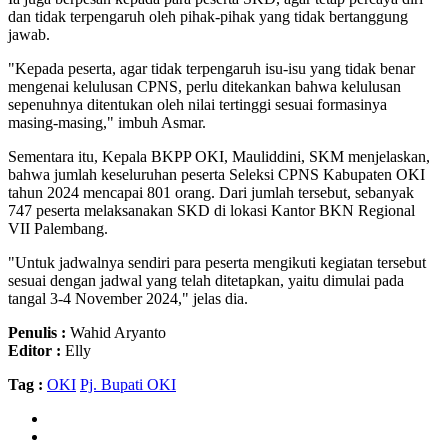
dan tidak terpengaruh oleh pihak-pihak yang tidak bertanggung
jawab.
"Kepada peserta, agar tidak terpengaruh isu-isu yang tidak benar
mengenai kelulusan CPNS, perlu ditekankan bahwa kelulusan
sepenuhnya ditentukan oleh nilai tertinggi sesuai formasinya
masing-masing," imbuh Asmar.
Sementara itu, Kepala BKPP OKI, Mauliddini, SKM menjelaskan,
bahwa jumlah keseluruhan peserta Seleksi CPNS Kabupaten OKI
tahun 2024 mencapai 801 orang. Dari jumlah tersebut, sebanyak
747 peserta melaksanakan SKD di lokasi Kantor BKN Regional
VII Palembang.
"Untuk jadwalnya sendiri para peserta mengikuti kegiatan tersebut
sesuai dengan jadwal yang telah ditetapkan, yaitu dimulai pada
tangal 3-4 November 2024," jelas dia.
Penulis :
Wahid Aryanto
Editor :
Elly
Tag :
OKI
Pj. Bupati OKI