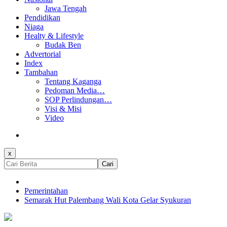
Jawa Tengah
Pendidikan
Niaga
Healty & Lifestyle
Budak Ben
Advertorial
Index
Tambahan
Tentang Kaganga
Pedoman Media…
SOP Perlindungan…
Visi & Misi
Video
x
Cari
Pemerintahan
Semarak Hut Palembang Wali Kota Gelar Syukuran