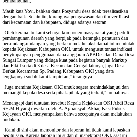
pembangunan,
Masih kata Yovi, bahkan dana Posyandu desa tidak terealisasikan
dengan baik. Selain itu, kurangnya pengawasan dan tim verifikasi
dari kecamatan dan kabupaten, diduga adanya setoran.
"Oleh kerana itu kami sebagai komponen masyarakat yang peduli
pembangunan daerah yang berpijak pada kerangka peraturan dan
per-undang-undangan yang berlaku melalui aksi damai ini memintak
kepada Kejaksaan Kabupaten OKI, untuk mengusut tuntas indikasi
penyimpangan penggunaan dana anggaran APBDes dan Dana Desa
Sungai Lumpur yang diduga kuat pada kegiatan banyak Markup
dan Fiktif serta di 3 desa Kecamatan Cengal lainnya, juga Desa
Berkat Kecamatan Sp. Padang Kabupaten OKI yang data
lengkapnya sudah kami lampirkan," terangnya.
"Juga meminta Kejaksaan OKI untuk segera menindaklanjuti dan
memangil kepala desa serta pihak-pihak yang terkait,"tambahnya.
Menangapi dari tuntutan tersebut Kepala Kejaksaan OKI Abdi Reza
SH.M.H yang diwakili oleh A. Apriansyah Akbar, Kasi Pidsus
Kejayaan OKI, menyampaikan bahwa secepatnya akan melakukan
tindakan.
"Kami di sini akan memonitor dan laporan ini tidak kami lepaskan
begitu saja. Karena laporan ini sudah di inspektorat OKI, saat ini