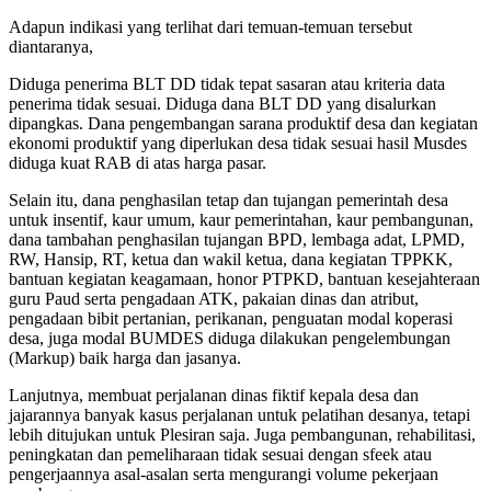
Adapun indikasi yang terlihat dari temuan-temuan tersebut
diantaranya,
Diduga penerima BLT DD tidak tepat sasaran atau kriteria data
penerima tidak sesuai. Diduga dana BLT DD yang disalurkan
dipangkas. Dana pengembangan sarana produktif desa dan kegiatan
ekonomi produktif yang diperlukan desa tidak sesuai hasil Musdes
diduga kuat RAB di atas harga pasar.
Selain itu, dana penghasilan tetap dan tujangan pemerintah desa
untuk insentif, kaur umum, kaur pemerintahan, kaur pembangunan,
dana tambahan penghasilan tujangan BPD, lembaga adat, LPMD,
RW, Hansip, RT, ketua dan wakil ketua, dana kegiatan TPPKK,
bantuan kegiatan keagamaan, honor PTPKD, bantuan kesejahteraan
guru Paud serta pengadaan ATK, pakaian dinas dan atribut,
pengadaan bibit pertanian, perikanan, penguatan modal koperasi
desa, juga modal BUMDES diduga dilakukan pengelembungan
(Markup) baik harga dan jasanya.
Lanjutnya, membuat perjalanan dinas fiktif kepala desa dan
jajarannya banyak kasus perjalanan untuk pelatihan desanya, tetapi
lebih ditujukan untuk Plesiran saja. Juga pembangunan, rehabilitasi,
peningkatan dan pemeliharaan tidak sesuai dengan sfeek atau
pengerjaannya asal-asalan serta mengurangi volume pekerjaan