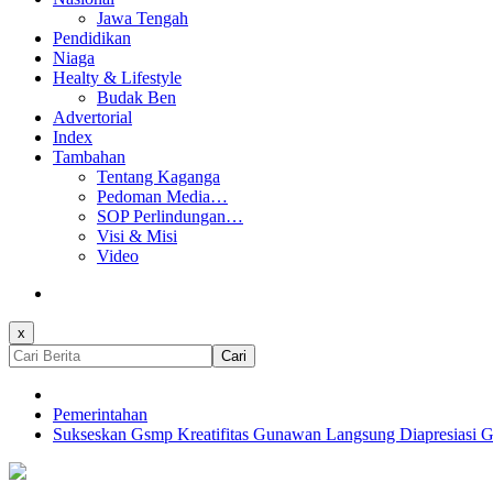
Jawa Tengah
Pendidikan
Niaga
Healty & Lifestyle
Budak Ben
Advertorial
Index
Tambahan
Tentang Kaganga
Pedoman Media…
SOP Perlindungan…
Visi & Misi
Video
x
Cari
Pemerintahan
Sukseskan Gsmp Kreatifitas Gunawan Langsung Diapresiasi 