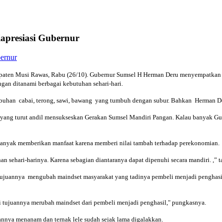
apresiasi Gubernur
aten Musi Rawas, Rabu (26/10). Gubernur Sumsel H Herman Deru menyempatkan di
an ditanami berbagai kebutuhan sehari-hari.
mbuhan cabai, terong, sawi, bawang yang tumbuh dengan subur. Bahkan Herman D
 yang turut andil mensukseskan Gerakan Sumsel Mandiri Pangan. Kalau banyak Gu
banyak memberikan manfaat karena memberi nilai tambah terhadap perekonomian.
 sehari-harinya. Karena sebagian diantaranya dapat dipenuhi secara mandiri. ,” 
uannya mengubah maindset masyarakat yang tadinya pembeli menjadi penghasil.
 tujuannya merubah maindset dari pembeli menjadi penghasil," pungkasnya.
annya menanam dan ternak lele sudah sejak lama digalakkan.