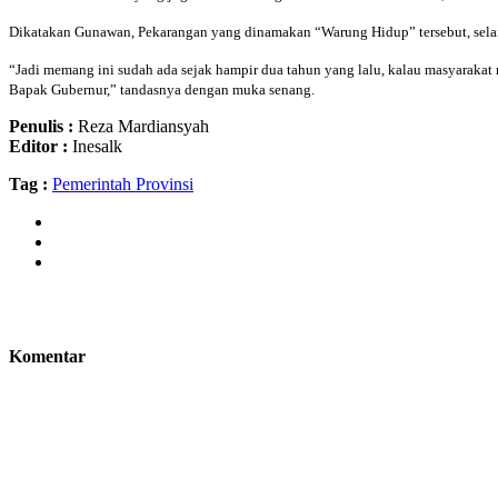
Dikatakan Gunawan, Pekarangan yang dinamakan “Warung Hidup” tersebut, selai
“Jadi memang ini sudah ada sejak hampir dua tahun yang lalu, kalau masyarakat 
Bapak Gubernur,” tandasnya dengan muka senang.
Penulis :
Reza Mardiansyah
Editor :
Inesalk
Tag :
Pemerintah Provinsi
Komentar