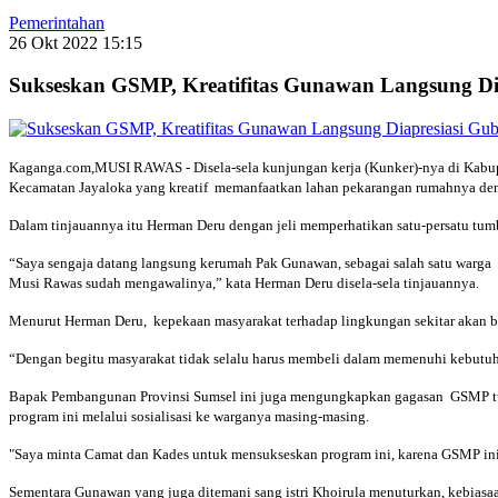
Pemerintahan
26 Okt 2022 15:15
Sukseskan GSMP, Kreatifitas Gunawan Langsung Di
Kaganga.com,MUSI RAWAS - Disela-sela kunjungan kerja (Kunker)-nya di Kabup
Kecamatan Jayaloka yang kreatif memanfaatkan lahan pekarangan rumahnya deng
Dalam tinjauannya itu Herman Deru dengan jeli memperhatikan satu-persatu tu
“Saya sengaja datang langsung kerumah Pak Gunawan, sebagai salah satu warga
Musi Rawas sudah mengawalinya,” kata Herman Deru disela-sela tinjauannya.
Menurut Herman Deru, kepekaan masyarakat terhadap lingkungan sekitar akan 
“Dengan begitu masyarakat tidak selalu harus membeli dalam memenuhi kebutuhan
Bapak Pembangunan Provinsi Sumsel ini juga mengungkapkan gagasan GSMP tuj
program ini melalui sosialisasi ke warganya masing-masing.
"Saya minta Camat dan Kades untuk mensukseskan program ini, karena GSMP ini
Sementara Gunawan yang juga ditemani sang istri Khoirula menuturkan, kebiasa