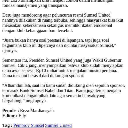
Mei 2025 diharapkan bisa menjadi contoh dalam membangun
fondasi manajemen yang transparan.
Deru juga mendorong agar peluncuran resmi Sumsel United
nantinya dilakukan di ruang terbuka, sehingga masyarakat bisa ikut
merasakan kebersamaan sekaligus memiliki ikatan emosional
dengan klub kebanggaan baru tersebut.
“Juara bukan hanya soal prestasi di lapangan, tapi juga soal
bagaimana klub ini dipercaya dan dicintai masyarakat Sumsel,”
ujarnya.
Sementara itu, Presiden Sumsel United yang juga Wakil Gubernur
Sumsel, Cik Ujang, menyampaikan bahwa klub sudah menyiapkan
dana awal sebesar Rp10 miliar untuk menjalani musim perdana.
Dana tersebut berasal dari dukungan sponsor.
“Alhamdulillah, saat ini kami sudah didukung oleh sepuluh sponsor,
termasuk Bank Sumsel Babel dan Titan. Kami juga terus menjalin
komunikasi dengan pihak lain agar semakin banyak yang
bergabung,” ungkapnya.
Penulis :
Reza Mardiansyah
Editor :
Elly
Tag :
Pemprov Sumsel
Sumsel United