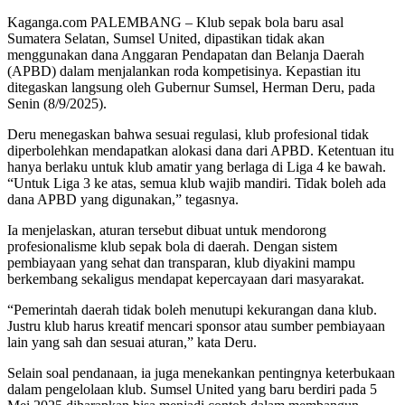
Kaganga.com PALEMBANG – Klub sepak bola baru asal
Sumatera Selatan, Sumsel United, dipastikan tidak akan
menggunakan dana Anggaran Pendapatan dan Belanja Daerah
(APBD) dalam menjalankan roda kompetisinya. Kepastian itu
ditegaskan langsung oleh Gubernur Sumsel, Herman Deru, pada
Senin (8/9/2025).
Deru menegaskan bahwa sesuai regulasi, klub profesional tidak
diperbolehkan mendapatkan alokasi dana dari APBD. Ketentuan itu
hanya berlaku untuk klub amatir yang berlaga di Liga 4 ke bawah.
“Untuk Liga 3 ke atas, semua klub wajib mandiri. Tidak boleh ada
dana APBD yang digunakan,” tegasnya.
Ia menjelaskan, aturan tersebut dibuat untuk mendorong
profesionalisme klub sepak bola di daerah. Dengan sistem
pembiayaan yang sehat dan transparan, klub diyakini mampu
berkembang sekaligus mendapat kepercayaan dari masyarakat.
“Pemerintah daerah tidak boleh menutupi kekurangan dana klub.
Justru klub harus kreatif mencari sponsor atau sumber pembiayaan
lain yang sah dan sesuai aturan,” kata Deru.
Selain soal pendanaan, ia juga menekankan pentingnya keterbukaan
dalam pengelolaan klub. Sumsel United yang baru berdiri pada 5