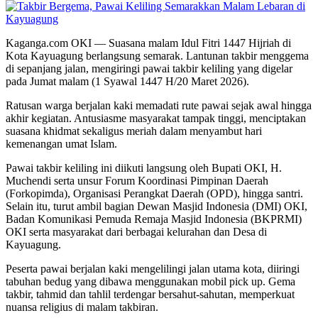
Kaganga.com OKI — Suasana malam Idul Fitri 1447 Hijriah di
Kota Kayuagung berlangsung semarak. Lantunan takbir menggema
di sepanjang jalan, mengiringi pawai takbir keliling yang digelar
pada Jumat malam (1 Syawal 1447 H/20 Maret 2026).
Ratusan warga berjalan kaki memadati rute pawai sejak awal hingga
akhir kegiatan. Antusiasme masyarakat tampak tinggi, menciptakan
suasana khidmat sekaligus meriah dalam menyambut hari
kemenangan umat Islam.
Pawai takbir keliling ini diikuti langsung oleh Bupati OKI, H.
Muchendi serta unsur Forum Koordinasi Pimpinan Daerah
(Forkopimda), Organisasi Perangkat Daerah (OPD), hingga santri.
Selain itu, turut ambil bagian Dewan Masjid Indonesia (DMI) OKI,
Badan Komunikasi Pemuda Remaja Masjid Indonesia (BKPRMI)
OKI serta masyarakat dari berbagai kelurahan dan Desa di
Kayuagung.
Peserta pawai berjalan kaki mengelilingi jalan utama kota, diiringi
tabuhan bedug yang dibawa menggunakan mobil pick up. Gema
takbir, tahmid dan tahlil terdengar bersahut-sahutan, memperkuat
nuansa religius di malam takbiran.