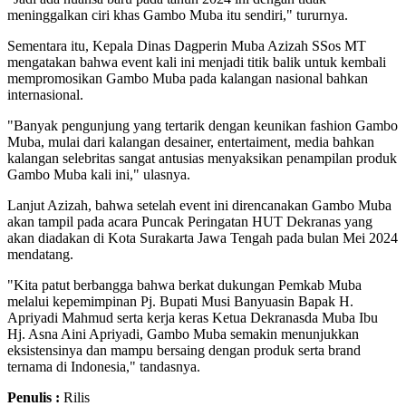
meninggalkan ciri khas Gambo Muba itu sendiri," tururnya.
Sementara itu, Kepala Dinas Dagperin Muba Azizah SSos MT
mengatakan bahwa event kali ini menjadi titik balik untuk kembali
mempromosikan Gambo Muba pada kalangan nasional bahkan
internasional.
"Banyak pengunjung yang tertarik dengan keunikan fashion Gambo
Muba, mulai dari kalangan desainer, entertaiment, media bahkan
kalangan selebritas sangat antusias menyaksikan penampilan produk
Gambo Muba kali ini," ulasnya.
Lanjut Azizah, bahwa setelah event ini direncanakan Gambo Muba
akan tampil pada acara Puncak Peringatan HUT Dekranas yang
akan diadakan di Kota Surakarta Jawa Tengah pada bulan Mei 2024
mendatang.
"Kita patut berbangga bahwa berkat dukungan Pemkab Muba
melalui kepemimpinan Pj. Bupati Musi Banyuasin Bapak H.
Apriyadi Mahmud serta kerja keras Ketua Dekranasda Muba Ibu
Hj. Asna Aini Apriyadi, Gambo Muba semakin menunjukkan
eksistensinya dan mampu bersaing dengan produk serta brand
ternama di Indonesia," tandasnya.
Penulis :
Rilis