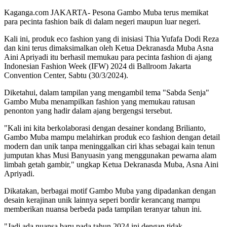
Kaganga.com JAKARTA- Pesona Gambo Muba terus memikat
para pecinta fashion baik di dalam negeri maupun luar negeri.
Kali ini, produk eco fashion yang di inisiasi Thia Yufafa Dodi Reza
dan kini terus dimaksimalkan oleh Ketua Dekranasda Muba Asna
Aini Apriyadi itu berhasil memukau para pecinta fashion di ajang
Indonesian Fashion Week (IFW) 2024 di Ballroom Jakarta
Convention Center, Sabtu (30/3/2024).
Diketahui, dalam tampilan yang mengambil tema "Sabda Senja"
Gambo Muba menampilkan fashion yang memukau ratusan
penonton yang hadir dalam ajang bergengsi tersebut.
"Kali ini kita berkolaborasi dengan desainer kondang Brilianto,
Gambo Muba mampu melahirkan produk eco fashion dengan detail
modern dan unik tanpa meninggalkan ciri khas sebagai kain tenun
jumputan khas Musi Banyuasin yang menggunakan pewarna alam
limbah getah gambir," ungkap Ketua Dekranasda Muba, Asna Aini
Apriyadi.
Dikatakan, berbagai motif Gambo Muba yang dipadankan dengan
desain kerajinan unik lainnya seperi bordir kerancang mampu
memberikan nuansa berbeda pada tampilan teranyar tahun ini.
"Jadi ada nuansa baru pada tahun 2024 ini dengan tidak