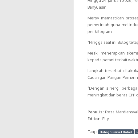
Hingga 24 Januari 2026, r
Banyuasin.
Mersy memastikan proses
pemerintah guna melindun
per kilogram.
“Hingga saat ini Bulog te
Meski menerapkan skema
kepada petani terkait wakt
Langkah tersebut dilak
Cadangan Pangan Pemerinta
“Dengan sinergi berbaga
meningkat dan beras CPP d
Penulis :
Reza Mardiansya
Editor :
Elly
Tag :
Bulog Sumsel Babel