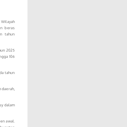
 Wilayah
an beras
an tahun
ahun 2025
ingga 106
da tahun
h daerah,
rsy dalam
en awal.