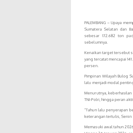
PALEMBANG – Upaya mempe
Sumatera Selatan dan B
sebesar 172.682 ton pad
sebelumnya.
Kenaikan target tersebut 
yang tercatat mencapai 14
persen.
Pimpinan Wilayah Bulog S
lalu menjadi modal pentin
Menurutnya, keberhasilan p
TNI-Polri, hingga peran akt
“Tahun lalu penyerapan be
keterangan tertulis, Senin 
Memasuki awal tahun 2026