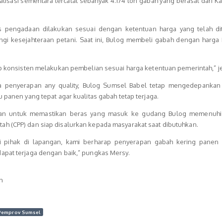
ealisasi sementara tercatat sebanyak 4.174 ton gabah yang berasal dari 
 pengadaan dilakukan sesuai dengan ketentuan harga yang telah di
gi kesejahteraan petani. Saat ini, Bulog membeli gabah dengan harga
tap konsisten melakukan pembelian sesuai harga ketentuan pemerintah,” j
 penyerapan any quality, Bulog Sumsel Babel tetap mengedepankan
u panen yang tepat agar kualitas gabah tetap terjaga.
ukan untuk memastikan beras yang masuk ke gudang Bulog memenuhi
h (CPP) dan siap disalurkan kepada masyarakat saat dibutuhkan.
i pihak di lapangan, kami berharap penyerapan gabah kering panen
apat terjaga dengan baik,” pungkas Mersy.
h
Pemprov Sumsel