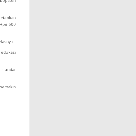
Kabupaten
tetapkan
 Rp6.500
elasnya.
 edukasi
 standar
 semakin