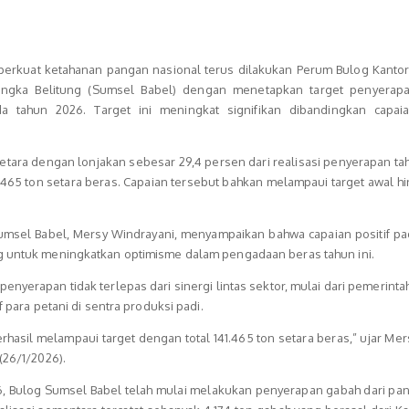
rkuat ketahanan pangan nasional terus dilakukan Perum Bulog Kantor
angka Belitung (Sumsel Babel) dengan menetapkan target penyerap
a tahun 2026. Target ini meningkat signifikan dibandingkan capai
setara dengan lonjakan sebesar 29,4 persen dari realisasi penyerapan t
1.465 ton setara beras. Capaian tersebut bahkan melampaui target awal h
umsel Babel, Mersy Windrayani, menyampaikan bahwa capaian positif pa
g untuk meningkatkan optimisme dalam pengadaan beras tahun ini.
enyerapan tidak terlepas dari sinergi lintas sektor, mulai dari pemerinta
if para petani di sentra produksi padi.
rhasil melampaui target dengan total 141.465 ton setara beras,” ujar Me
(26/1/2026).
, Bulog Sumsel Babel telah mulai melakukan penyerapan gabah dari pan