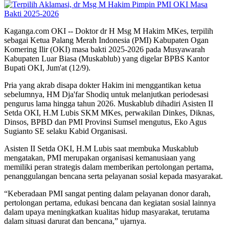
Kaganga.com OKI -- Doktor dr H Msg M Hakim MKes, terpilih
sebagai Ketua Palang Merah Indonesia (PMI) Kabupaten Ogan
Komering Ilir (OKI) masa bakti 2025-2026 pada Musyawarah
Kabupaten Luar Biasa (Muskablub) yang digelar BPBS Kantor
Bupati OKI, Jum'at (12/9).
Pria yang akrab disapa dokter Hakim ini menggantikan ketua
sebelumnya, HM Dja'far Shodiq untuk melanjutkan periodesasi
pengurus lama hingga tahun 2026. Muskablub dihadiri Asisten II
Setda OKI, H.M Lubis SKM MKes, perwakilan Dinkes, Diknas,
Dinsos, BPBD dan PMI Provinsi Sumsel mengutus, Eko Agus
Sugianto SE selaku Kabid Organisasi.
Asisten II Setda OKI, H.M Lubis saat membuka Muskablub
mengatakan, PMI merupakan organisasi kemanusiaan yang
memiliki peran strategis dalam memberikan pertolongan pertama,
penanggulangan bencana serta pelayanan sosial kepada masyarakat.
“Keberadaan PMI sangat penting dalam pelayanan donor darah,
pertolongan pertama, edukasi bencana dan kegiatan sosial lainnya
dalam upaya meningkatkan kualitas hidup masyarakat, terutama
dalam situasi darurat dan bencana,” ujarnya.