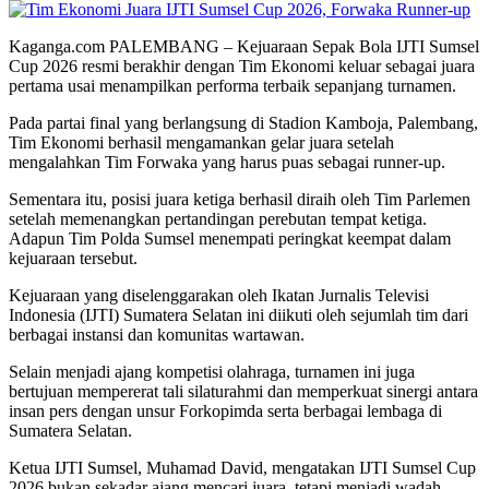
Kaganga.com PALEMBANG – Kejuaraan Sepak Bola IJTI Sumsel
Cup 2026 resmi berakhir dengan Tim Ekonomi keluar sebagai juara
pertama usai menampilkan performa terbaik sepanjang turnamen.
Pada partai final yang berlangsung di Stadion Kamboja, Palembang,
Tim Ekonomi berhasil mengamankan gelar juara setelah
mengalahkan Tim Forwaka yang harus puas sebagai runner-up.
Sementara itu, posisi juara ketiga berhasil diraih oleh Tim Parlemen
setelah memenangkan pertandingan perebutan tempat ketiga.
Adapun Tim Polda Sumsel menempati peringkat keempat dalam
kejuaraan tersebut.
Kejuaraan yang diselenggarakan oleh Ikatan Jurnalis Televisi
Indonesia (IJTI) Sumatera Selatan ini diikuti oleh sejumlah tim dari
berbagai instansi dan komunitas wartawan.
Selain menjadi ajang kompetisi olahraga, turnamen ini juga
bertujuan mempererat tali silaturahmi dan memperkuat sinergi antara
insan pers dengan unsur Forkopimda serta berbagai lembaga di
Sumatera Selatan.
Ketua IJTI Sumsel, Muhamad David, mengatakan IJTI Sumsel Cup
2026 bukan sekadar ajang mencari juara, tetapi menjadi wadah