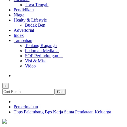
Jawa Tengah
Pendidikan
Niaga
Healty & Lifestyle
Budak Ben
Advertorial
Index
Tambahan
Tentang Kaganga
Pedoman Media…
SOP Perlindungan…
Visi & Misi
Video
x
Cari
Pemerintahan
Tpps Palembang Bps Kerja Sama Pendataan Keluarga