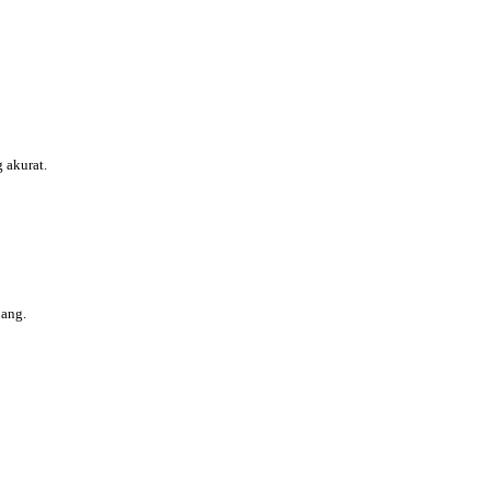
 akurat.
bang.