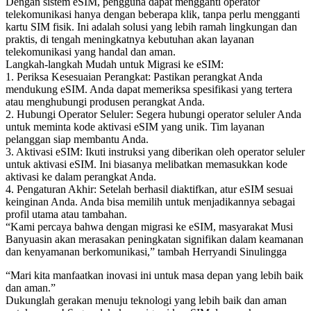
Dengan sistem eSIM, pengguna dapat mengganti operator
telekomunikasi hanya dengan beberapa klik, tanpa perlu mengganti
kartu SIM fisik. Ini adalah solusi yang lebih ramah lingkungan dan
praktis, di tengah meningkatnya kebutuhan akan layanan
telekomunikasi yang handal dan aman.
Langkah-langkah Mudah untuk Migrasi ke eSIM:
1. Periksa Kesesuaian Perangkat: Pastikan perangkat Anda
mendukung eSIM. Anda dapat memeriksa spesifikasi yang tertera
atau menghubungi produsen perangkat Anda.
2. Hubungi Operator Seluler: Segera hubungi operator seluler Anda
untuk meminta kode aktivasi eSIM yang unik. Tim layanan
pelanggan siap membantu Anda.
3. Aktivasi eSIM: Ikuti instruksi yang diberikan oleh operator seluler
untuk aktivasi eSIM. Ini biasanya melibatkan memasukkan kode
aktivasi ke dalam perangkat Anda.
4. Pengaturan Akhir: Setelah berhasil diaktifkan, atur eSIM sesuai
keinginan Anda. Anda bisa memilih untuk menjadikannya sebagai
profil utama atau tambahan.
“Kami percaya bahwa dengan migrasi ke eSIM, masyarakat Musi
Banyuasin akan merasakan peningkatan signifikan dalam keamanan
dan kenyamanan berkomunikasi,” tambah Herryandi Sinulingga
“Mari kita manfaatkan inovasi ini untuk masa depan yang lebih baik
dan aman.”
Dukunglah gerakan menuju teknologi yang lebih baik dan aman