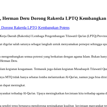
an, Herman Deru Dorong Rakerda LPTQ Kembangkan 
 Daerah (Rakerda) I Lembaga Pengembangan Tilawatil Qur'an (LPTQ) Provinsi S
 digelar salah satunya sebagai langkah untuk menyamakan persepsi sehingga upay
n mengembangkan semua potensi yang berkaitan dengan agama Islam. Bukan hanya 
 Herman Deru.
k dalam kegiatan keagamaan. Termasuk juga dalam kegiatan Musabaqoh Tilawatil Qu
ya MTQ tidak hanya sebatas lomba melantunkan Al-Qur'an, namun juga bisa diisi 
an dapat meningkat.
arakat terhadap Al-Qur'an. Upaya meningkatkan kecintaan kita terhadap agama da
sendiri terus berupaya mendorong peningkatan kualitas kecintaan masyarakat ter