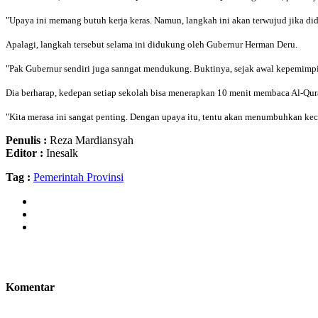
"Upaya ini memang butuh kerja keras. Namun, langkah ini akan terwujud jika di
Apalagi, langkah tersebut selama ini didukung oleh Gubernur Herman Deru.
"Pak Gubernur sendiri juga sanngat mendukung. Buktinya, sejak awal kepemimpi
Dia berharap, kedepan setiap sekolah bisa menerapkan 10 menit membaca Al-Qur
"Kita merasa ini sangat penting. Dengan upaya itu, tentu akan menumbuhkan keci
Penulis :
Reza Mardiansyah
Editor :
Inesalk
Tag :
Pemerintah Provinsi
Komentar