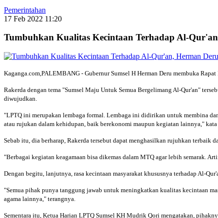
Pemerintahan
17 Feb 2022 11:20
Tumbuhkan Kualitas Kecintaan Terhadap Al-Qur'
Kaganga.com,PALEMBANG - Gubernur Sumsel H Herman Deru membuka Rapat Kerja
Rakerda dengan tema "Sumsel Maju Untuk Semua Bergelimang Al-Qur'an" tersebut
diwujudkan.
"LPTQ ini merupakan lembaga formal. Lembaga ini didirikan untuk membina da
atau rujukan dalam kehidupan, baik berekonomi maupun kegiatan lainnya," kata
Sebab itu, dia berharap, Rakerda tersebut dapat menghasilkan rujuhkan terbai
"Berbagai kegiatan keagamaan bisa dikemas dalam MTQ agar lebih semarak. Artin
Dengan begitu, lanjutnya, rasa kecintaan masyarakat khususnya terhadap Al-Qur'
"Semua pihak punya tanggung jawab untuk meningkatkan kualitas kecintaan masy
agama lainnya," terangnya.
Sementara itu, Ketua Harian LPTQ Sumsel KH Mudrik Qori mengatakan, pihaknya 