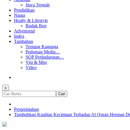
Jawa Tengah
Pendidikan
Niaga
Healty & Lifestyle
Budak Ben
Advertorial
Index
Tambahan
Tentang Kaganga
Pedoman Media…
SOP Perlindungan…
Visi & Misi
Video
x
Cari
Pemerintahan
Tumbuhkan Kualitas Kecintaan Terhadap Al Quran Herman De