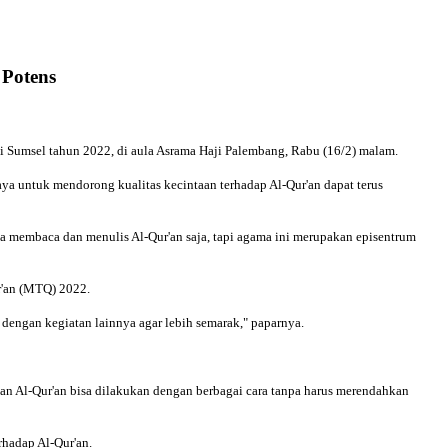
Potens
umsel tahun 2022, di aula Asrama Haji Palembang, Rabu (16/2) malam.
a untuk mendorong kualitas kecintaan terhadap Al-Qur'an dapat terus
membaca dan menulis Al-Qur'an saja, tapi agama ini merupakan episentrum
r'an (MTQ) 2022.
dengan kegiatan lainnya agar lebih semarak," paparnya.
n Al-Qur'an bisa dilakukan dengan berbagai cara tanpa harus merendahkan
hadap Al-Qur'an.