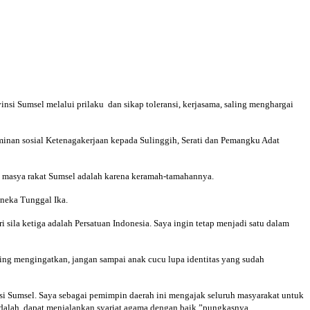
 Sumsel melalui prilaku dan sikap toleransi, kerjasama, saling menghargai
minan sosial Ketenagakerjaan kepada Sulinggih, Serati dan Pemangku Adat
as masya rakat Sumsel adalah karena keramah-tamahannya.
neka Tunggal Ika.
ri sila ketiga adalah Persatuan Indonesia. Saya ingin tetap menjadi satu dalam
ling mengingatkan, jangan sampai anak cucu lupa identitas yang sudah
nsi Sumsel. Saya sebagai pemimpin daerah ini mengajak seluruh masyarakat untuk
a adalah dapat menjalankan syariat agama dengan baik,”pungkasnya.