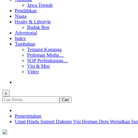
Jawa Tengah
Pendidikan
Niaga
Healty & Lifestyle
Budak Ben
Advertorial
Index
Tambahan
Tentang Kaganga
Pedoman Media…
SOP Perlindungan…
Visi & Misi
Video
x
Cari
Pemerintahan
Umat Hindu Sumsel Dukung Visi Herman Deru Wujudkan Su