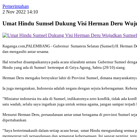
Pemerintahan
2 Nov 2022 14:10
Umat Hindu Sumsel Dukung Visi Herman Deru Wuj
Kaganga.com,PALEMBANG - Gubernur Sumatera Selatan (Sumsel) H. Herman Deru m
dan mengasihi antar sesama.
Hal tersebut disampaikannya pada acara silarahmi antara Gubernur Sumsel deng
Hindu yang ada di Sumsel bertempat di Griya Agung, Sabtu (29/10) siang.
Herman Deru mengaku bersyukur lahir di Provinsi Sumsel, dimana masyarakatnya
Ia juga mengatakan, Indonesia adalah negara dengan sejuta keberagaman. Keber
“Miniatur indonesia itu ada di Sumsel, indikatornya zero konflik, tidak ada konfl
satu wadah, selalu saya ingatkan juga untuk semua agama, jangan sampai terjad
Menurut Herman Deru, persaudaraan antar umat beragama di provinsi Sumsel seja
dipertahankan.
“Saya berterimakasih dalam setiap acara besar, umat Hindu mengundang semua pi
mempererat tali persaudaraan dan semangat kebersamaan. Ini sangat penting, te