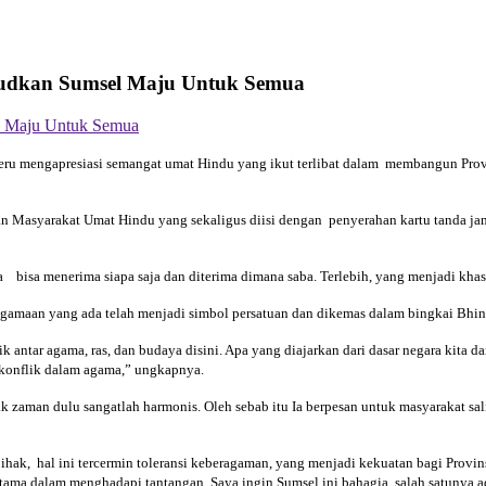
udkan Sumsel Maju Untuk Semua
engapresiasi semangat umat Hindu yang ikut terlibat dalam membangun Provinsi
an Masyarakat Umat Hindu yang sekaligus diisi dengan penyerahan kartu tanda ja
 bisa menerima siapa saja dan diterima dimana saba. Terlebih, yang menjadi kh
agamaan yang ada telah menjadi simbol persatuan dan dikemas dalam bingkai Bhin
ik antar agama, ras, dan budaya disini. Apa yang diajarkan dari dasar negara kita da
i konflik dalam agama,” ungkapnya.
k zaman dulu sangatlah harmonis. Oleh sebab itu Ia berpesan untuk masyarakat sa
hak, hal ini tercermin toleransi keberagaman, yang menjadi kekuatan bagi Provi
rutama dalam menghadapi tantangan, Saya ingin Sumsel ini bahagia, salah satuny