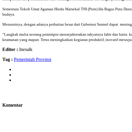
Sementara Tokoh Umat Agaman Hindu Marsekal TNI (Purn) Ida Bagus Putu Duni
budaya.
Menurutnya, dengan adanya perhatian besar dari Gubernur Sumsel dapat menin
“Langkah mulia seorang pemimpin mensejahterakan rakyatnya lahir dan batin.
keamanan yang mapan. Terus meningkatkan kegiatan produktif, inovatif mewuj
Editor :
Inesalk
Tag :
Pemerintah Provinsi
Komentar