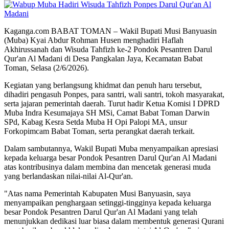
Kaganga.com BABAT TOMAN – Wakil Bupati Musi Banyuasin
(Muba) Kyai Abdur Rohman Husen menghadiri Haflah
Akhirussanah dan Wisuda Tahfizh ke-2 Pondok Pesantren Darul
Qur'an Al Madani di Desa Pangkalan Jaya, Kecamatan Babat
Toman, Selasa (2/6/2026).
Kegiatan yang berlangsung khidmat dan penuh haru tersebut,
dihadiri pengasuh Ponpes, para santri, wali santri, tokoh masyarakat,
serta jajaran pemerintah daerah. Turut hadir Ketua Komisi I DPRD
Muba Indra Kesumajaya SH MSi, Camat Babat Toman Darwin
SPd, Kabag Kesra Setda Muba H Opi Palopi MA, unsur
Forkopimcam Babat Toman, serta perangkat daerah terkait.
Dalam sambutannya, Wakil Bupati Muba menyampaikan apresiasi
kepada keluarga besar Pondok Pesantren Darul Qur'an Al Madani
atas kontribusinya dalam membina dan mencetak generasi muda
yang berlandaskan nilai-nilai Al-Qur'an.
"Atas nama Pemerintah Kabupaten Musi Banyuasin, saya
menyampaikan penghargaan setinggi-tingginya kepada keluarga
besar Pondok Pesantren Darul Qur'an Al Madani yang telah
menunjukkan dedikasi luar biasa dalam membentuk generasi Qurani