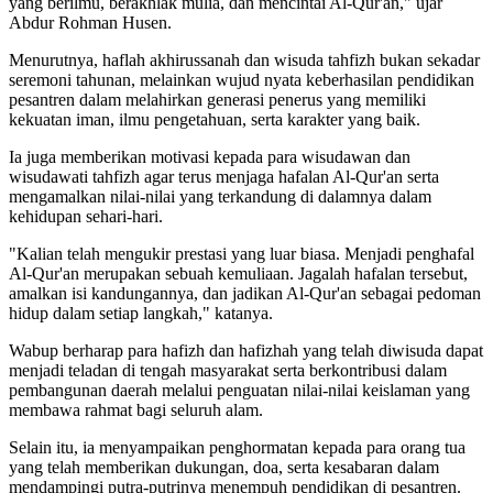
yang berilmu, berakhlak mulia, dan mencintai Al-Qur'an," ujar
Abdur Rohman Husen.
Menurutnya, haflah akhirussanah dan wisuda tahfizh bukan sekadar
seremoni tahunan, melainkan wujud nyata keberhasilan pendidikan
pesantren dalam melahirkan generasi penerus yang memiliki
kekuatan iman, ilmu pengetahuan, serta karakter yang baik.
Ia juga memberikan motivasi kepada para wisudawan dan
wisudawati tahfizh agar terus menjaga hafalan Al-Qur'an serta
mengamalkan nilai-nilai yang terkandung di dalamnya dalam
kehidupan sehari-hari.
"Kalian telah mengukir prestasi yang luar biasa. Menjadi penghafal
Al-Qur'an merupakan sebuah kemuliaan. Jagalah hafalan tersebut,
amalkan isi kandungannya, dan jadikan Al-Qur'an sebagai pedoman
hidup dalam setiap langkah," katanya.
Wabup berharap para hafizh dan hafizhah yang telah diwisuda dapat
menjadi teladan di tengah masyarakat serta berkontribusi dalam
pembangunan daerah melalui penguatan nilai-nilai keislaman yang
membawa rahmat bagi seluruh alam.
Selain itu, ia menyampaikan penghormatan kepada para orang tua
yang telah memberikan dukungan, doa, serta kesabaran dalam
mendampingi putra-putrinya menempuh pendidikan di pesantren.