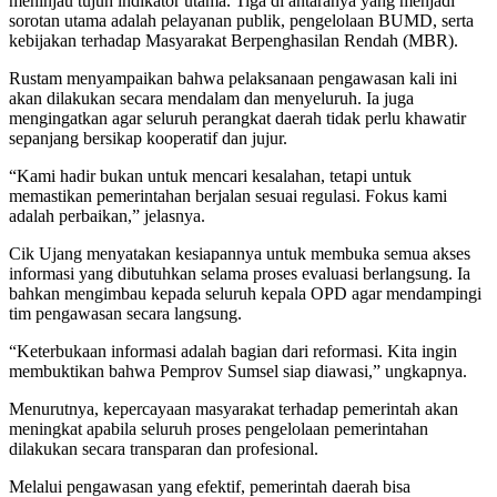
meninjau tujuh indikator utama. Tiga di antaranya yang menjadi
sorotan utama adalah pelayanan publik, pengelolaan BUMD, serta
kebijakan terhadap Masyarakat Berpenghasilan Rendah (MBR).
Rustam menyampaikan bahwa pelaksanaan pengawasan kali ini
akan dilakukan secara mendalam dan menyeluruh. Ia juga
mengingatkan agar seluruh perangkat daerah tidak perlu khawatir
sepanjang bersikap kooperatif dan jujur.
“Kami hadir bukan untuk mencari kesalahan, tetapi untuk
memastikan pemerintahan berjalan sesuai regulasi. Fokus kami
adalah perbaikan,” jelasnya.
Cik Ujang menyatakan kesiapannya untuk membuka semua akses
informasi yang dibutuhkan selama proses evaluasi berlangsung. Ia
bahkan mengimbau kepada seluruh kepala OPD agar mendampingi
tim pengawasan secara langsung.
“Keterbukaan informasi adalah bagian dari reformasi. Kita ingin
membuktikan bahwa Pemprov Sumsel siap diawasi,” ungkapnya.
Menurutnya, kepercayaan masyarakat terhadap pemerintah akan
meningkat apabila seluruh proses pengelolaan pemerintahan
dilakukan secara transparan dan profesional.
Melalui pengawasan yang efektif, pemerintah daerah bisa