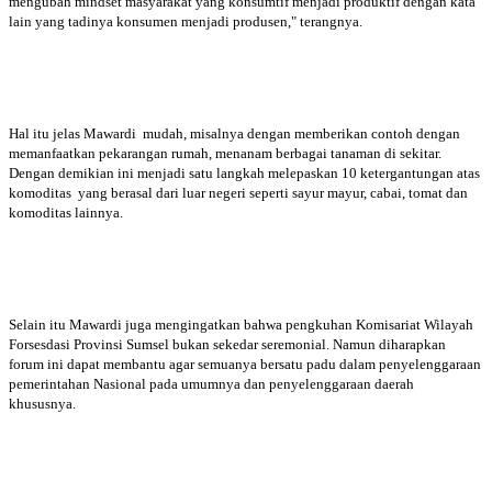
mengubah mindset masyarakat yang konsumtif menjadi produktif dengan kata
lain yang tadinya konsumen menjadi produsen," terangnya.
Hal itu jelas Mawardi mudah, misalnya dengan memberikan contoh dengan
memanfaatkan pekarangan rumah, menanam berbagai tanaman di sekitar.
Dengan demikian ini menjadi satu langkah melepaskan 10 ketergantungan atas
komoditas yang berasal dari luar negeri seperti sayur mayur, cabai, tomat dan
komoditas lainnya.
Selain itu Mawardi juga mengingatkan bahwa pengkuhan Komisariat Wilayah
Forsesdasi Provinsi Sumsel bukan sekedar seremonial. Namun diharapkan
forum ini dapat membantu agar semuanya bersatu padu dalam penyelenggaraan
pemerintahan Nasional pada umumnya dan penyelenggaraan daerah
khususnya.