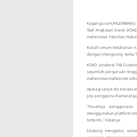
Kaganga.com,PALEMBANG- 
Staf Angkatan Darat (KS
mahasiswa Fakultas Hukum 
Kuliah umum ketahanan n
dengan mengsung tema “P
KSAD Jenderal TNI Dudun
sejumlah perguruan ting
mahasiswa-mahasiswi seba
Apalagi lanjut dia berdas
juta pengguna diantarany
“Pesatnya penggunaan
menggunakan platform me
tertentu,” katanya .
Dudung mengakui, seka