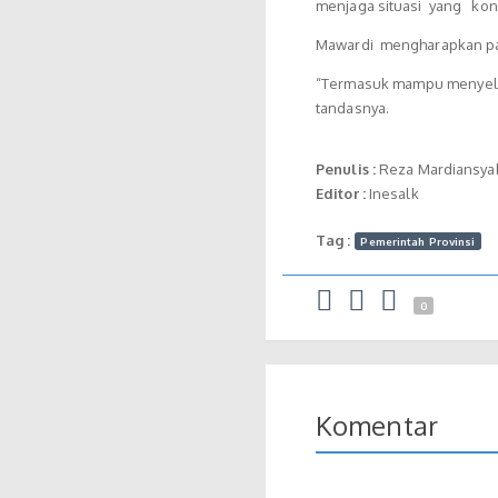
menjaga situasi yang kond
Mawardi mengharapkan pa
“Termasuk mampu menyeles
tandasnya.
Penulis :
Reza Mardiansya
Editor :
Inesalk
Tag :
Pemerintah Provinsi
0
Komentar