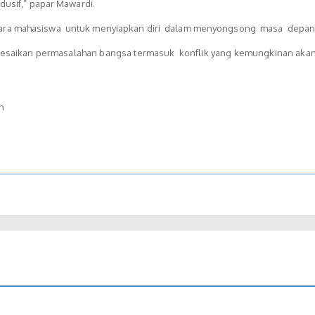
usif,” papar Mawardi.
ra mahasiswa untuk menyiapkan diri dalam menyongsong masa depan
aikan permasalahan bangsa termasuk konflik yang kemungkinan akan t
h