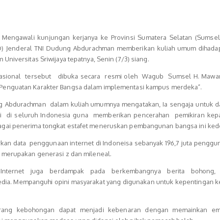
Mengawali kunjungan kerjanya ke Provinsi Sumatera Selatan (Sumsel
AD) Jenderal TNI Dudung Abdurachman memberikan kuliah umum dihada
Universitas Sriwijaya tepatnya, Senin (7/3) siang.
asional tersebut dibuka secara resmi oleh Wagub Sumsel H. Mawar
enguatan Karakter Bangsa dalam implementasi kampus merdeka”.
g Abdurachman dalam kuliah umumnya mengatakan, Ia sengaja untuk d
gi di seluruh Indonesia guna memberikan pencerahan pemikiran kep
gai penerima tongkat estafet meneruskan pembangunan bangsa ini ked
arkan data penggunaan internet di Indoneisa sebanyak 196,7 juta penggu
a merupakan generasi z dan mileneal.
 Internet juga berdampak pada berkembangnya berita bohong,
dia. Mempanguhi opini masyarakat yang digunakan untuk kepentingan 
rang kebohongan dapat menjadi kebenaran dengan memainkan em