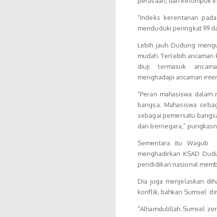
perasaan, dan kelompok i
“Indeks kerentanan pada
menduduki peringkat 99 da
Lebih jauh Dudung mengu
mudah. Terlebih ancaman 
diuji termasuk ancaman
menghadapi ancaman inter
“Peran mahasiswa dalam 
bangsa. Mahasiswa sebaga
sebagai pemersatu bangsa,
dan bernegara,” pungkasn
Sementara itu Wagub 
menghadirkan KSAD Dudun
pendidikan nasional memb
Dia juga menjelaskan dih
konflik, bahkan Sumsel din
"Alhamdulillah Sumsel zer