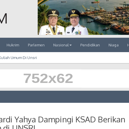
Hukrim
Parlemen
Nasional
Pendidikan
Niaga
H
Kuliah Umum Di Unsri
di Yahya Dampingi KSAD Berikan
 di UNSRI