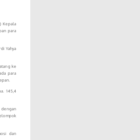
) Kepala
pan para
di Yahya
atang ke
ada para
epan.
na. 145,4
 dengan
kelompok
osi dan