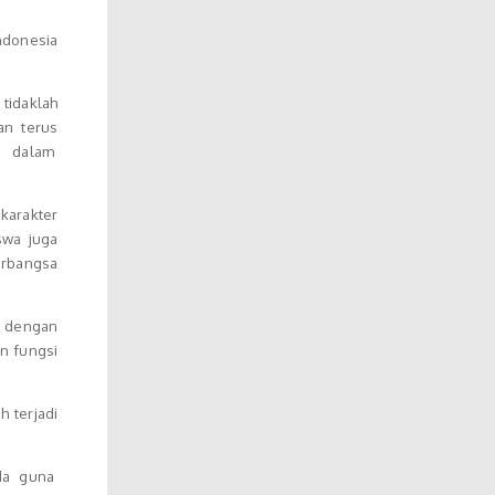
ndonesia
tidaklah
an terus
an dalam
karakter
swa juga
erbangsa
 dengan
n fungsi
 terjadi
imda guna