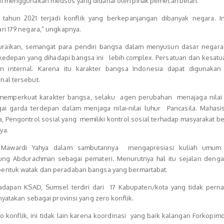
ni menggunakan medsos yang didanai oleh pihak pemecah belah.
 tahun 2021 terjadi konflik yang berkepanjangan dibanyak negara. I
ri 179 negara,” ungkapnya.
raikan, semangat para pendiri bangsa dalam menyusun dasar negara 
kedepan yang dihadapi bangsa ini lebih complex. Persatuan dan kesatu
 internal. Karena itu karakter bangsa Indonesia dapat digunak
nal tersebut.
memperkuat karakter bangsa, selaku agen perubahan menajaga nilai 
i garda terdepan dalam menjaga nilai-nilai luhur Pancasila. Mahasi
 Pengontrol sosial yang memiliki kontrol sosial terhadap masyarakat b
ya.
Mawardi Yahya dalam sambutannya mengapresiasi kuliah umum
g Abdurachman sebagai pemateri. Menurutnya hal itu sejalan denga
entuk watak dan peradaban bangsa yang bermartabat.
adapan KSAD, Sumsel terdiri dari 17 Kabupaten/kota yang tidak pernah
yatakan sebagai provinsi yang zero konflik.
o konflik, ini tidak lain karena koordinasi yang baik kalangan Forkop