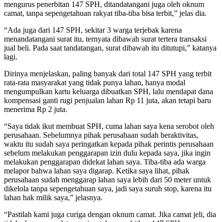
mengurus penerbitan 147 SPH, ditandatangani juga oleh oknum
camat, tanpa sepengetahuan rakyat tiba-tiba bisa terbit,” jelas dia.
“Ada juga dari 147 SPH, sekitar 3 warga terjebak karena
menandatangani surat itu, ternyata dibawah surat tertera transaksi
jual beli. Pada saat tandatangan, surat dibawah itu ditutupi,” katanya
lagi.
Dirinya menjelaskan, paling banyak dari total 147 SPH yang terbit
rata-rata masyarakat yang tidak punya lahan, hanya modal
mengumpulkan kartu keluarga dibuatkan SPH, lalu mendapat dana
kompensasi ganti rugi penjualan lahan Rp 11 juta, akan tetapi baru
menerima Rp 2 juta.
“Saya tidak ikut membuat SPH, cuma lahan saya kena serobot oleh
perusahaan. Sebelumnya pihak perusahaan sudah beraktivitas,
waktu itu sudah saya peringatkan kepada pihak perintis perusahaan
sebelum melakukan penggarapan izin dulu kepada saya, jika ingin
melakukan penggarapan didekat lahan saya. Tiba-tiba ada warga
melapor bahwa lahan saya digarap. Ketika saya lihat, pihak
perusahaan sudah menggarap lahan saya lebih dari 50 meter untuk
dikelola tanpa sepengetahuan saya, jadi saya suruh stop, karena itu
lahan hak milik saya,” jelasnya.
“Pastilah kami juga curiga dengan oknum camat. Jika camat jeli, dia