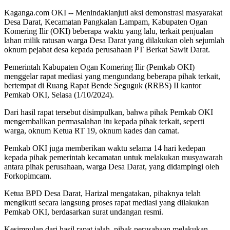
Kaganga.com OKI -- Menindaklanjuti aksi demonstrasi masyarakat
Desa Darat, Kecamatan Pangkalan Lampam, Kabupaten Ogan
Komering Ilir (OKI) beberapa waktu yang lalu, terkait penjualan
lahan milik ratusan warga Desa Darat yang dilakukan oleh sejumlah
oknum pejabat desa kepada perusahaan PT Berkat Sawit Darat.
Pemerintah Kabupaten Ogan Komering Ilir (Pemkab OKI)
menggelar rapat mediasi yang mengundang beberapa pihak terkait,
bertempat di Ruang Rapat Bende Seguguk (RRBS) II kantor
Pemkab OKI, Selasa (1/10/2024).
Dari hasil rapat tersebut disimpulkan, bahwa pihak Pemkab OKI
mengembalikan permasalahan itu kepada pihak terkait, seperti
warga, oknum Ketua RT 19, oknum kades dan camat.
Pemkab OKI juga memberikan waktu selama 14 hari kedepan
kepada pihak pemerintah kecamatan untuk melakukan musyawarah
antara pihak perusahaan, warga Desa Darat, yang didampingi oleh
Forkopimcam.
Ketua BPD Desa Darat, Harizal mengatakan, pihaknya telah
mengikuti secara langsung proses rapat mediasi yang dilakukan
Pemkab OKI, berdasarkan surat undangan resmi.
Kesimpulan dari hasil rapat ialah, pihak perusahaan melakukan