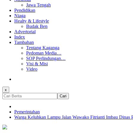
Jawa Tengah
Pendidikan
Niaga
Healty & Lifestyle
Budak Ben
Advertorial
Index
Tambahan
Tentang Kaganga
Pedoman Media…
SOP Perlindungan…
Visi & Misi
Video
x
Cari
Pemerintahan
Warga Keluhkan Lampu Jalan Wawako Fitrianti Imbau Dinas Pe