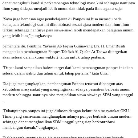
dapat mengikuti kondisi perkembangan teknologi masa kini sehingga nantinya
ilmu yang didapat menjadi lebih umum dan tidak pada ilmu agama saja.
"Saya juga berpesan agar pembelajaran di Ponpes ini bisa memacu pada
kemajuan teknologi saat ini dikombinasi sesuai ajara modern dan ilmu-ilmu
terkini sehingga nantinya para siswa-siswi lebih mendapatkan pelajaran umum
yang lebih luas," pungkasnya.
Sementara itu, Pembina Yayasan At-Taqwa Gumawang Drs. H. Umar Rusdi
mengatakan pembangunan Ponpes Tahfizh Al-Qur'an At-Taqwa ditargetkan
akan selesai dalam kurun waktu 2 tahun untuk tahap pertama.
"Dapat kami sampaikan bahwa target dari kami pembangunan ponpes ini akan
selesai dalam waktu dua tahun untuk tahap pertama," kata Umar.
Dia juga mengungkapkan, pembangunan Ponpes tersebut dibangun atas
kebutuhan masyarakat yang menginginkan adanya pesantren berbasis umum
modern sehingga nantinya bisa menjadikan siswa-siswinya SDM yang unggul
.
"Dibangunnya ponpes ini juga didasari dengan kebutuhan masyarakat OKU
Timur yang sama-sama mengharapkan adanya ponpes berbasis umum modern
sehingga dapat menghasilkan SDM unggul yang siap berkontribusi
membangun daerah," ungkapnya.
Diakhir sambutannya juga dia mengucapkan rasa terimakasihnya kepada