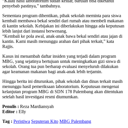
“Kalau hasil laboratorium sudah keluar, barulah bisa diketahui
penyebab pastinya,” tambahnya.
Sementara program dihentikan, pihak sekolah meminta para siswa
kembali membawa bekal sendiri dari rumah atau membeli makanan
di kantin sekolah. Kebijakan ini diberlakukan hingga ada keputusan
lebih lanjut dari instansi berwenang.
“Kembali ke pola awal, anak-anak bawa bekal sendiri atau jajan di
kantin. Kami masih menunggu arahan dari pihak terkait,” kata
Rajjis.
Kasus ini menambah daftar insiden yang terjadi dalam program
MBG, yang sejatinya bertujuan untuk meningkatkan gizi siswa di
sekolah. Orang tua pun berharap evaluasi menyeluruh dilakukan
agar keamanan makanan bagi anak-anak lebih terjamin.
Hingga berita ini diturunkan, pihak sekolah dan dinas terkait masih
menunggu hasil pemeriksaan laboratorium. Keputusan mengenai
kelanjutan program MBG di SDN 178 Palembang akan ditentukan
setelah hasil investigasi resmi diumumkan.
Penulis :
Reza Mardiansyah
Editor :
Elly
Tag :
Peristiwa
Seputeran Kito
MBG Palembang