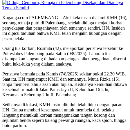
Kaganga.com PALEMBANG – Aksi kekerasan dialami KMH (16),
seorang remaja putri di Palembang, setelah diduga menjadi korban
penyekapan dan penganiayaan oleh temannya sendiri, HN. Insiden
ini dipicu tuduhan bahwa KMH telah menjalin hubungan dengan
pacar pelaku.
Orang tua korban, Rosmita (42), melaporkan peristiwa tersebut ke
Polrestabes Palembang pada Sabtu (9/8/2025). Laporan itu
disampaikan langsung di hadapan petugas piket pengaduan, disertai
bukti luka-luka yang dialami anaknya.
Peristiwa bermula pada Kamis (7/8/2025) sekitar pukul 22.30 WIB.
Saat itu, HN menjemput KMH dan temannya, Mutia Rizka (15),
tanpa memberi tahu alasan atau tujuan. Keduanya kemudian dibawa
ke sebuah rumah di Jalan Paras Jaya II, Kelurahan 16 Ulu,
Kecamatan Seberang Ulu II, Palembang.
Setibanya di lokasi, KMH justru dituduh telah tidur dengan pacar
HN. Tanpa memberi kesempatan untuk membela diri, pelaku
langsung memukuli korban menggunakan tangan kosong dan
sejumlah benda seperti kaleng pewangi ruangan, kaca spion, hingga
botol parfum.