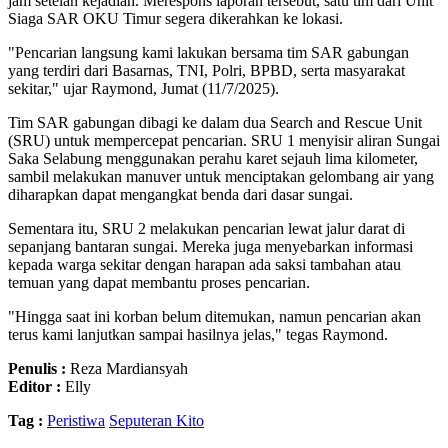
jam setelah kejadian. Merespons laporan tersebut, satu tim dari Unit
Siaga SAR OKU Timur segera dikerahkan ke lokasi.
"Pencarian langsung kami lakukan bersama tim SAR gabungan
yang terdiri dari Basarnas, TNI, Polri, BPBD, serta masyarakat
sekitar," ujar Raymond, Jumat (11/7/2025).
Tim SAR gabungan dibagi ke dalam dua Search and Rescue Unit
(SRU) untuk mempercepat pencarian. SRU 1 menyisir aliran Sungai
Saka Selabung menggunakan perahu karet sejauh lima kilometer,
sambil melakukan manuver untuk menciptakan gelombang air yang
diharapkan dapat mengangkat benda dari dasar sungai.
Sementara itu, SRU 2 melakukan pencarian lewat jalur darat di
sepanjang bantaran sungai. Mereka juga menyebarkan informasi
kepada warga sekitar dengan harapan ada saksi tambahan atau
temuan yang dapat membantu proses pencarian.
"Hingga saat ini korban belum ditemukan, namun pencarian akan
terus kami lanjutkan sampai hasilnya jelas," tegas Raymond.
Penulis :
Reza Mardiansyah
Editor :
Elly
Tag :
Peristiwa
Seputeran Kito