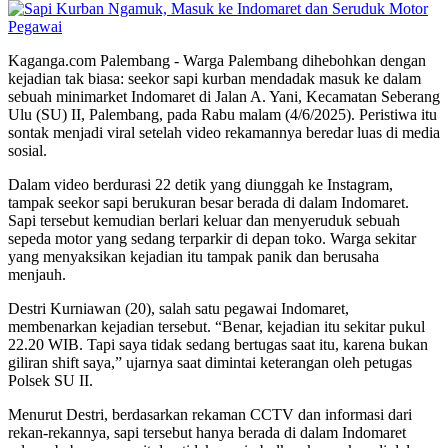
Kaganga.com Palembang - Warga Palembang dihebohkan dengan
kejadian tak biasa: seekor sapi kurban mendadak masuk ke dalam
sebuah minimarket Indomaret di Jalan A. Yani, Kecamatan Seberang
Ulu (SU) II, Palembang, pada Rabu malam (4/6/2025). Peristiwa itu
sontak menjadi viral setelah video rekamannya beredar luas di media
sosial.
Dalam video berdurasi 22 detik yang diunggah ke Instagram,
tampak seekor sapi berukuran besar berada di dalam Indomaret.
Sapi tersebut kemudian berlari keluar dan menyeruduk sebuah
sepeda motor yang sedang terparkir di depan toko. Warga sekitar
yang menyaksikan kejadian itu tampak panik dan berusaha
menjauh.
Destri Kurniawan (20), salah satu pegawai Indomaret,
membenarkan kejadian tersebut. “Benar, kejadian itu sekitar pukul
22.20 WIB. Tapi saya tidak sedang bertugas saat itu, karena bukan
giliran shift saya,” ujarnya saat dimintai keterangan oleh petugas
Polsek SU II.
Menurut Destri, berdasarkan rekaman CCTV dan informasi dari
rekan-rekannya, sapi tersebut hanya berada di dalam Indomaret