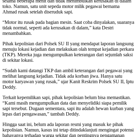
selama beberapa menit dan tidak menimbulkan kerusakan di dalam
toko. Namun, satu unit sepeda motor milik pegawai bernama
Ahmad rusak setelah diseruduk sapi.
“Motor itu rusak pada bagian mesin. Saat coba dinyalakan, suaranya
tidak normal, seperti ada kerusakan di dalam,” kata Destri
menambahkan.
Pihak kepolisian dari Polsek SU II yang mendapat laporan langsung
menuju lokasi kejadian dan melakukan olah tempat kejadian perkara
(TKP). Mereka juga mengumpulkan keterangan dari sejumlah saksi
di sekitar lokasi.
“Sudah kami datangi TKP dan ambil keterangan dari pegawai yang
melihat langsung kejadian. Tidak ada korban jiwa. Hanya satu
motor karyawan yang rusak,” ujar Kanit Reskrim Polsek SU II, Iptu
Deddy.
Terkait kepemilikan sapi, pihak kepolisian belum bisa memastikan.
“Kami masih mengumpulkan data dan menyelidiki siapa pemilik
sapi tersebut. Dugaan sementara, sapi itu adalah hewan kurban yang
lepas dari pengawasan,” tambah Deddy.
Hingga saat ini, belum ada laporan resmi yang masuk ke pihak
kepolisian. Namun, kasus ini tetap ditindaklanjuti mengingat potensi
bahayanya terhadap warga sekitar dan pentingnya pengamanan