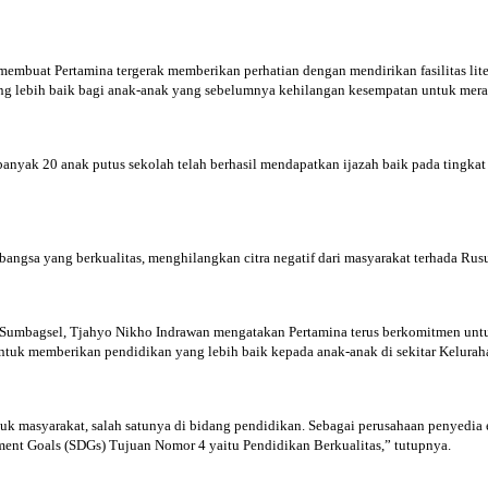
buat Pertamina tergerak memberikan perhatian dengan mendirikan fasilitas litera
g lebih baik bagi anak-anak yang sebelumnya kehilangan kesempatan untuk mera
banyak 20 anak putus sekolah telah berhasil mendapatkan ijazah baik pada tingk
 bangsa yang berkualitas, menghilangkan citra negatif dari masyarakat terhada R
umbagsel, Tjahyo Nikho Indrawan mengatakan Pertamina terus berkomitmen untuk
untuk memberikan pendidikan yang lebih baik kepada anak-anak di sekitar Kelurahan
masyarakat, salah satunya di bidang pendidikan. Sebagai perusahaan penyedia ene
ent Goals (SDGs) Tujuan Nomor 4 yaitu Pendidikan Berkualitas,” tutupnya.