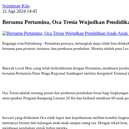
Seputeran Kito
21 Ags 2024 14:45
Bersama Pertamina, Oca Tresia Wujudkan Pendidik
Kaganga.com,Palembang - Pertamina percaya, melangkah maju tidak bisa dilakuk
bersama para pioneer, inisiator, dan pembawa perubahan. Mereka adalah para L
Banyak Local Hero yang telah berkolaborasi dengan Pertamina, membawa perubaha
bersama Pertamina Patra Niaga Regional Sumbagsel melalui Integrated Termina
Oca Tresia adalah seorang pionir dan pembawa perubahan besar bagi lingkunga
menciptakan Program Kampung Literasi 26 Ilir dan berhasil membuat 60 anak p
Inovasi yang dilakukan Oca tidak luput dari keprihatinan melihat kondisi lingku
minimnya literasi dari kalangan anak-anak sampai orang tua. Dengan tekad kuat
membawa perubahan untuk hidup mereka.