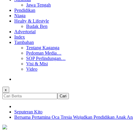
Jawa Tengah
Pendidikan
Niaga
Healty & Lifestyle
Budak Ben
Advertorial
Index
Tambahan
Tentang Kaganga
Pedoman Media…
SOP Perlindungan…
Visi & Misi
Video
x
Cari
Seputeran Kito
Bersama Pertamina Oca Tresia Wujudkan Pendidikan Anak Ana