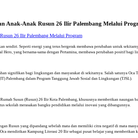
an Anak-Anak Rusun 26 Ilir Palembang Melalui Pro
an sendiri. Seperti energi yang terus bergerak membawa perubahan untuk sekitar
ocal Hero, yang bersama-sama dengan Pertamina, membawa perubahan positif bagi l
n signifikan bagi lingkungan dan masyarakat di sekitarnya. Salah satunya Oca Tr
l (IT) Palembang dalam Program Tanggung Jawab Sosial dan Lingkungan (TJSL).
n Rumah Susun (Rusun) 26 Ilir Kota Palembang, khususnya memberikan naungan b
utus sekolah merasakan bangku pendidikan melalui inovasi yang dibangunnya.
ngan Rusun yang dipandang sebelah mata dan memiliki citra negatif di mata masyara
, Oca mendirikan Kampung Literasi 20 Ilir sebagai pusat belajar yang memberika