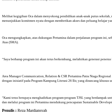
Melihat kegigihan Oca dalam menyokong pendidikan anak-anak putus sekolah, mem
menunjukkan komitmen nyata dengan memberikan akses dan peluang belajar yan
Oca mengungkapkan, atas dukungan Pertamina dalam perjalanan program ini, se
Atas (SMA).
“Saya berharap program ini akan terus berkembang, melahirkan generasi penerus
Area Manager Communication, Relation & CSR Pertamina Patra Niaga Regional S
dengan inisiatif pada Program Kampung Literasi 26 Ilir, yang dirancang khusus 
“Kami terus berupaya menghadirkan program-program TJSL yang berdampak untuk 
dan melalui program ini Pertamina mendukung pencapaian Sustainable Developm
Penulis :
Reza Mardiansyah