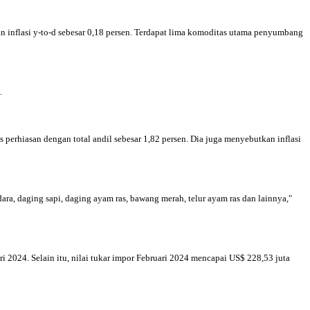
dan inflasi y-to-d sebesar 0,18 persen. Terdapat lima komoditas utama penyumbang
a.
erhiasan dengan total andil sebesar 1,82 persen. Dia juga menyebutkan inflasi
ra, daging sapi, daging ayam ras, bawang merah, telur ayam ras dan lainnya,"
i 2024. Selain itu, nilai tukar impor Februari 2024 mencapai US$ 228,53 juta