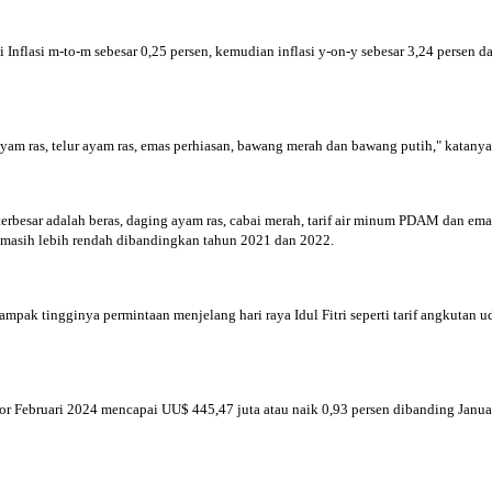
 Inflasi m-to-m sebesar 0,25 persen, kemudian inflasi y-on-y sebesar 3,24 persen 
am ras, telur ayam ras, emas perhiasan, bawang merah dan bawang putih," katany
esar adalah beras, daging ayam ras, cabai merah, tarif air minum PDAM dan emas p
n masih lebih rendah dibandingkan tahun 2021 dan 2022.
ak tingginya permintaan menjelang hari raya Idul Fitri seperti tarif angkutan uda
or Februari 2024 mencapai UU$ 445,47 juta atau naik 0,93 persen dibanding Januar