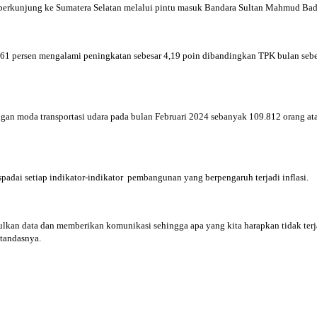
 berkunjung ke Sumatera Selatan melalui pintu masuk Bandara Sultan Mahmud Ba
,61 persen mengalami peningkatan sebesar 4,19 poin dibandingkan TPK bulan sebe
 dengan moda transportasi udara pada bulan Februari 2024 sebanyak 109.812 orang
dai setiap indikator-indikator pembangunan yang berpengaruh terjadi inflasi.
n data dan memberikan komunikasi sehingga apa yang kita harapkan tidak terjad
 tandasnya.