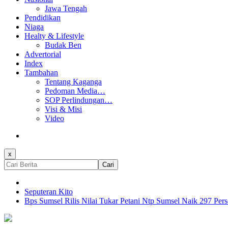
Jawa Tengah
Pendidikan
Niaga
Healty & Lifestyle
Budak Ben
Advertorial
Index
Tambahan
Tentang Kaganga
Pedoman Media…
SOP Perlindungan…
Visi & Misi
Video
x
Cari
Seputeran Kito
Bps Sumsel Rilis Nilai Tukar Petani Ntp Sumsel Naik 297 Per