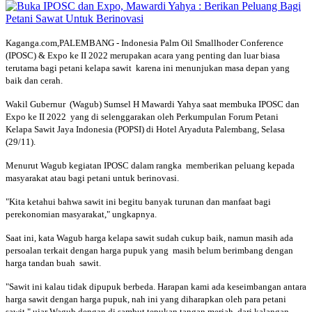
Kaganga.com,PALEMBANG - Indonesia Palm Oil Smallhoder Conference
(IPOSC) & Expo ke II 2022 merupakan acara yang penting dan luar biasa
terutama bagi petani kelapa sawit karena ini menunjukan masa depan yang
baik dan cerah.
Wakil Gubernur (Wagub) Sumsel H Mawardi Yahya saat membuka IPOSC dan
Expo ke II 2022 yang di selenggarakan oleh Perkumpulan Forum Petani
Kelapa Sawit Jaya Indonesia (POPSI) di Hotel Aryaduta Palembang, Selasa
(29/11).
Menurut Wagub kegiatan IPOSC dalam rangka memberikan peluang kepada
masyarakat atau bagi petani untuk berinovasi.
"Kita ketahui bahwa sawit ini begitu banyak turunan dan manfaat bagi
perekonomian masyarakat," ungkapnya.
Saat ini, kata Wagub harga kelapa sawit sudah cukup baik, namun masih ada
persoalan terkait dengan harga pupuk yang masih belum berimbang dengan
harga tandan buah sawit.
"Sawit ini kalau tidak dipupuk berbeda. Harapan kami ada keseimbangan antara
harga sawit dengan harga pupuk, nah ini yang diharapkan oleh para petani
sawit," ujar Wagub dengan di sambut tepukan tangan meriah dari kalangan