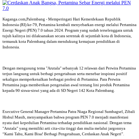
Kaganga.com,Palembang - Memperingati Hari Kemerdekaan Republik
Indonesia (RI) ke-79, Pertamina kembali menyebarkan energi melalui Pertamina
Energi Negeri (PEN) 7.0 tahun 2024. Program yang sudah terselenggara untuk
tujuh kalinya ini dilaksanakan secara serentak di sejumlah kota di Indonesia,
termasuk kota Palembang dalam mendukung kemajuan pendidikan di
Indonesia.
Dengan mengusung tema "Arutala" sebanyak 12 relawan dari Perwira Pertamina
terjun langsung untuk berbagi pengetahuan serta menebar inspirasi positif
sekaligus memperkenalkan berbagai profesi di Pertamina. Para Perwira
Pertamina juga memberikan pengenalan awal tentang lini produk Pertamina
kepada 90 siswa-siswi yang ada di SD Negeri 142 Kota Palembang.
Executive General Manager Pertamina Patra Niaga Regional Sumbagsel, Zibali
Hisbul Masih, menyampaikan bahwa program PEN 7.0 menjadi manifestasi
nyata dari kepedulian Pertamina terhadap pendidikan nasional. Dengan tema
"Arutala” yang memiliki arti cita-cita tinggi dan mulia melalui jargonnya
“Kami Tahu, Kami Bisa! Berbagi Pengetahuan, Cerdaskan Anak Negeri”.