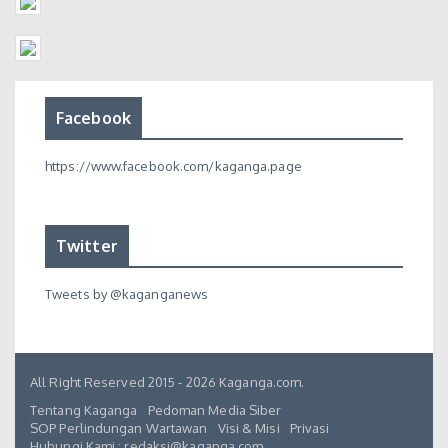
Facebook
https://www.facebook.com/kaganga.page
Twitter
Tweets by @kaganganews
All Right Reserved 2015 - 2026 Kaganga.com.
Tentang Kaganga
Pedoman Media Siber
SOP Perlindungan Wartawan
Visi & Misi
Privasi
Hubungi Kami : redaksi@kaganga.com