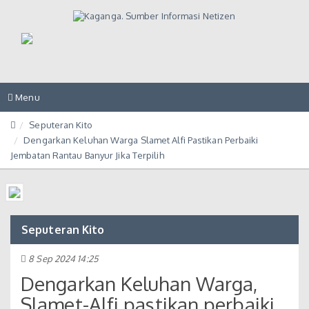
Toggle
Menu
navigation
Seputeran Kito
Dengarkan Keluhan Warga Slamet Alfi Pastikan Perbaiki
Jembatan Rantau Banyur Jika Terpilih
Seputeran Kito
8 Sep 2024 14:25
Dengarkan Keluhan Warga,
Slamet-Alfi pastikan perbaiki