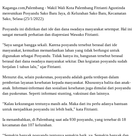
Kaganga.com,Palembang - Wakil Wali Kota Palembang Fitrianti Agustinda
meresmikan Posyandu Sako Baru Jaya, di Kelurahan Sako Baru, Kecamatan
Sako, Selasa (25/1/2022).
Posyandu ini didirikan dari ide dan dana swadaya masyarakat setempat. Hal ini
sangat menarik perhatian dan diapresiasi Wawako Fitrianti.
"Saya sangat bangga sekali. Karena posyandu tersebut berasal dari ide
masyarakat, kemudian memanfaatkan lahan yang tidak berfungsi untuk
digunakan sebagai Posyandu. Tidak hanya itu, bangunan tersebut berasal
berasal dari dana swadaya masyarakat sekitar. Dan kegiatan posyandu sudah
berjalan 1 tahun lalu,” ujar Fitrianti.
Menurut dia, selain puskesmas, posyandu adalah garda terdepan dalam
pemberian layanan kesehatan kepada masyarakat. Khususnya balita dan anak-
anak. Informasi-informasi dan sosialiasi kesehatan juga dimulai dari posyandu
dan puskesmas. Seperti informasi stunting, vaksinasi dan lainnya.
“Kalau kekurangan tentunya masih ada. Maka dari itu perlu adanya bantuan
untuk menjadikan posyandu ini lebih baik,” kata Fitrianti.
Ia menambahkan, di Palembang saat ada 930 posyandu, yang tersebar di 18
kecamatan dan 107 kelurahan.
“Semakin banyak posyandu tentunya semakin baik, ya. Semakin banyak dan