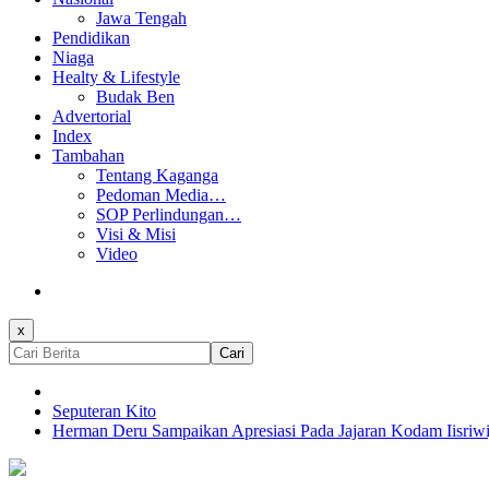
Jawa Tengah
Pendidikan
Niaga
Healty & Lifestyle
Budak Ben
Advertorial
Index
Tambahan
Tentang Kaganga
Pedoman Media…
SOP Perlindungan…
Visi & Misi
Video
x
Cari
Seputeran Kito
Herman Deru Sampaikan Apresiasi Pada Jajaran Kodam Iisriwi