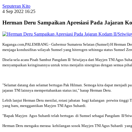
Seputeran Kito
4 Sep 2022 16:25
Herman Deru Sampaikan Apresiasi Pada Jajaran Kod
Kaganga.com,PALEMBANG - Gubernur Sumatera Selatan (Sumsel) H Herman Deru m
menjaga kondusifitas wilayah Sumsel yang hiterogen sehinnga status Sumsel Zero 
Disela-sela acara Pisah Sambut Pangdam II/ Sriwijaya dari Mayjen TNI Agus S
menyampaikan keinginannya untuk terus menjalin sinergitas dengan semua pihak
"Selamat datang dan selamat bertugas Pak Hilman. Semoga kita dapat menjadi p
jajaran TNI lainnya mempertahankan status ini," harap Herman Deru.
Lebih lanjut Herman Deru menilai, rotasi jabatan bagi kalangan perwira tingg
yang baru, menggantikan Mayjen TNI Agus Suhardi.
"Bapak Mayjen Agus Suhardi telah bertugas di Sumsel sebagai Pangdam II/Sriwi
Herman Deru mengaku merasa kehilangan sosok Mayjen TNI Agus Suhardi yang s