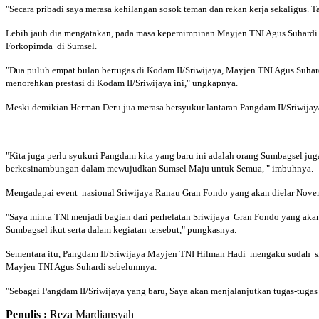
"Secara pribadi saya merasa kehilangan sosok teman dan rekan kerja sekaligus. T
Lebih jauh dia mengatakan, pada masa kepemimpinan Mayjen TNI Agus Suhardi 
Forkopimda di Sumsel.
"Dua puluh empat bulan bertugas di Kodam II/Sriwijaya, Mayjen TNI Agus Suha
menorehkan prestasi di Kodam II/Sriwijaya ini," ungkapnya.
Meski demikian Herman Deru jua merasa bersyukur lantaran Pangdam II/Sriwija
"Kita juga perlu syukuri Pangdam kita yang baru ini adalah orang Sumbagsel jug
berkesinambungan dalam mewujudkan Sumsel Maju untuk Semua, " imbuhnya.
Mengadapai event nasional Sriwijaya Ranau Gran Fondo yang akan dielar Novemb
"Saya minta TNI menjadi bagian dari perhelatan Sriwijaya Gran Fondo yang akan
Sumbagsel ikut serta dalam kegiatan tersebut," pungkasnya.
Sementara itu, Pangdam II/Sriwijaya Mayjen TNI Hilman Hadi mengaku sudah si
Mayjen TNI Agus Suhardi sebelumnya.
"Sebagai Pangdam II/Sriwijaya yang baru, Saya akan menjalanjutkan tugas-tugas
Penulis :
Reza Mardiansyah