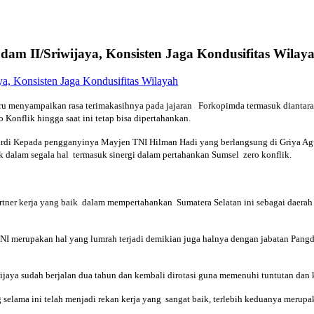
am II/Sriwijaya, Konsisten Jaga Kondusifitas Wilay
enyampaikan rasa terimakasihnya pada jajaran Forkopimda termasuk diantarany
Konflik hingga saat ini tetap bisa dipertahankan.
uhardi Kepada pengganyinya Mayjen TNI Hilman Hadi yang berlangsung di Griya A
 dalam segala hal termasuk sinergi dalam pertahankan Sumsel zero konflik.
artner kerja yang baik dalam mempertahankan Sumatera Selatan ini sebagai daera
i TNI merupakan hal yang lumrah terjadi demikian juga halnya dengan jabatan Pa
jaya sudah berjalan dua tahun dan kembali dirotasi guna memenuhi tuntutan dan 
elama ini telah menjadi rekan kerja yang sangat baik, terlebih keduanya meru