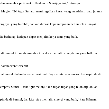
an amanah seperti saat di Kodam II/ Sriwijaya ini," tuturnya.
eh Mayjen TNI Agus Suhardi meninggalkan kesan yang mendalam bagi jajaran
 orangnya yang humble, bahkan dimasa kepemimpinan beliau telah banyak
ia berharap kedepan dapat menjalin kerja sama yang baik.
a di Sumsel ini mudah-mudah kita akan menjalin sinergisitas yang baik dan
dalam event tersebut.
telah masuk dalam kalender nasional. Saya minta rekan-rekan Forkopimda di
mprov Sumsel, sekaligus melanjutkan tugas-tugas yang telah dijalankan
mda di Sumsel, dan kita siap menjalin sinergi yang baik," kata Hilman.