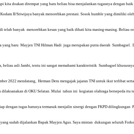
api kita doakan ditempat yang baru beliau bisa menjalankan tugasnya dengan baik d
Kodam II/Sriwijaya banyak menorehkan prestasi. Sosok humble yang dimiliki ol
rdi telah banyak menorehkan kesan yang baik dihati kita masing-masing. Beliau
ya yang baru Mayjen TNI Hilman Hadi juga merupakan putra daerah Sumbagsel. D
a, beliau asli Jambi, tentu ini sangat memahami karakteristik Sumbagsel khususny
er 2022 mendatang, Herman Deru mengajak jajaran TNI untuk ikut terlibat serta 
 dilaksanakan di OKU Selatan. Mulai tahun ini kegiatan olahraga bersepeda itu 
ap dengan tugas barunya termasuk menjalin sinergi dengan FKPD dilingkungan Pe
 yang sudah dijalankan Bapak Mayjen Agus. Saya mintan dukungan seluruh Forkopi