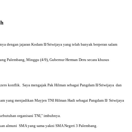
ah
a dengan jajaran Kodam II/Sriwijaya yang telah banyak berperan salam
gung Palembang, Minggu (4/9), Gubernur Herman Deru secara khusus
h zero konflik. Saya mengajak Pak Hilman sebagai Pangdam II/Sriwijaya dan
ngdam yang menjadikan Mayjen TNI Hilman Hadi sebagai Pangdam II/ Sriwijaya
kebutuhan organisasi TNI," imbuhnya.
pakan almuni SMA yang sama yakni SMA Negeri 3 Palembang.