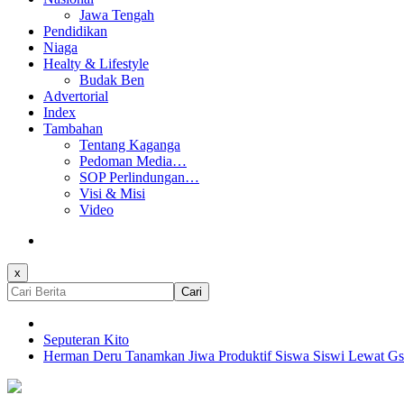
Jawa Tengah
Pendidikan
Niaga
Healty & Lifestyle
Budak Ben
Advertorial
Index
Tambahan
Tentang Kaganga
Pedoman Media…
SOP Perlindungan…
Visi & Misi
Video
x
Cari
Seputeran Kito
Herman Deru Tanamkan Jiwa Produktif Siswa Siswi Lewat G