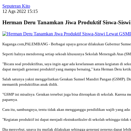
Seputeran Kito
12 Ags 2022 15:15
Herman Deru Tanamkan Jiwa Produktif Siswa-Sis
Kaganga.com,PALEMBANG - Berbagai upaya gencar dilakukan Gubernur Sumsel
Seperti halnya mendorong setiap sekoah khususnya Sekolah Menengah Atas (SMA
"Bicara soal produktifitas, saya ingin agar ada keselarasan antara kegiatan di
dapat menjadi generasi produktif yang mampu bersaing," kata Herman Deru keti
Salah satunya yakni menggeliatkan Gerakan Sumsel Mandiri Pangan (GSMP). Dim
memantik produktifitas anak didik.
"GSMP ini misalnya. Gerakan tersebut juga bisa diterapkan di sekolah. Karena m
paparnya.
Cara itu, sambungnya, tentu tidak akan mengganggu pendidikan wajib yang ada 
"Kegiatan produktif ini dapat menjadi ekstrakurikuler di sekolah sehingga tidak
Dia menyebut, upaya itu mutlak dilakukan sehingga generasi penerus dapat lebih