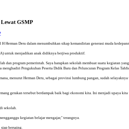
wi Lewat GSMP
 H Herman Deru dalam menumbuhkan sikap kemandirian generasi muda kedepann
) untuk menjadikan anak didiknya berjiwa produktif.
 sekolah dan program pemerintah. Saya harapkan sekolah membuat suatu kegiatan y
ka menghadiri Pengukuhan Peserta Didik Baru dan Peluncuran Program Kelas Tahfi
ana, menurut Herman Deru, sebagai provinsi lumbung pangan, sudah selayaknya GS
emang gerakan tersebut berdampak baik bagi ekonomi kita. Ini menjadi upaya kita 
di sekolah.
 mengganggu kegiatan belajar mengajar," terangnya.
 siap bersaing.