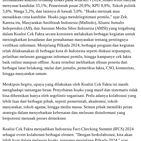
menyasar kandidat 35,1%; Pemerintah pusat 20,9%; KPU 8,9%; Tokoh politik
5,6%; Warga 5,2%, dan lainnya di bawah 5,0%. “Hoaks merusak atau
menaikkan citra kandidat. Hoaks juga mendelegitimasi pemilu,” ujar Zek.
Karena itu, Masyarakat Antifitnah Indonesia (Mafindo), Aliansi Jurnalis
Independen (AJI), dan Asosiasi Media Siber Indonesia (AMSI) yang tergabung
dalam Koalisi Cek Fakta secara konsisten melakukan berbagai kegiatan untuk
meningkatkan kesadaran dan pemahaman masyarakat tentang pentingnya
verifikasi informasi. Menjelang Pilkada 2024, berbagai program dan kegiatan
telah dilaksanakan di berbagai kota di Indonesia seperti diskusi terpumpun,
pelatihan melawan gangguan informasi pemilu, hingga kampanye cek fakta
baik online maupun offline. Acara tersebut melibatkan ribuan peserta dari
berbagai latar belakang, mulai dari jurnalis, pemeriksa fakta, CSO, komunitas,
hingga masyarakat umum.
Meskipun begitu, upaya yang dilakukan oleh Koalisi Cek Fakta ini masih
menghadapi tantangan besar. Penyebaran hoaks yang masif dan sistematis tidak
bisa dihentikan hanya oleh segelintir organisasi. Perlu adanya kolaborasi yang
lebih luas dari berbagai pihak, seperti pemerintah, akademisi, tokoh
masyarakat, tokoh agama, hingga media massa. Semua pihak memiliki peran
strategis dalam menyebarkan kebenaran dan melawan disinformasi yang
berpotensi merusak proses demokrasi.
Koalisi Cek Fakta menjadikan Indonesia Fact-Checking Summit (IFCS) 2024
sebagai event kolaborasi berbagai elemen. “Dengan berkolaborasi, kita akan
lebih kuat dalam melawan hoaks, terutama menjelang Pilkada 2024,” ujar