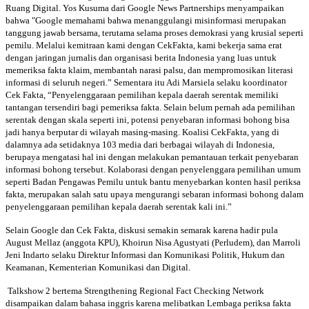
Ruang Digital. Yos Kusuma dari Google News Partnerships menyampaikan
bahwa "Google memahami bahwa menanggulangi misinformasi merupakan
tanggung jawab bersama, terutama selama proses demokrasi yang krusial seperti
pemilu. Melalui kemitraan kami dengan CekFakta, kami bekerja sama erat
dengan jaringan jurnalis dan organisasi berita Indonesia yang luas untuk
memeriksa fakta klaim, membantah narasi palsu, dan mempromosikan literasi
informasi di seluruh negeri.” Sementara itu Adi Marsiela selaku koordinator
Cek Fakta, “Penyelenggaraan pemilihan kepala daerah serentak memiliki
tantangan tersendiri bagi pemeriksa fakta. Selain belum pernah ada pemilihan
serentak dengan skala seperti ini, potensi penyebaran informasi bohong bisa
jadi hanya berputar di wilayah masing-masing. Koalisi CekFakta, yang di
dalamnya ada setidaknya 103 media dari berbagai wilayah di Indonesia,
berupaya mengatasi hal ini dengan melakukan pemantauan terkait penyebaran
informasi bohong tersebut. Kolaborasi dengan penyelenggara pemilihan umum
seperti Badan Pengawas Pemilu untuk bantu menyebarkan konten hasil periksa
fakta, merupakan salah satu upaya mengurangi sebaran informasi bohong dalam
penyelenggaraan pemilihan kepala daerah serentak kali ini.”
Selain Google dan Cek Fakta, diskusi semakin semarak karena hadir pula
August Mellaz (anggota KPU), Khoirun Nisa Agustyati (Perludem), dan Marroli
Jeni Indarto selaku Direktur Informasi dan Komunikasi Politik, Hukum dan
Keamanan, Kementerian Komunikasi dan Digital.
Talkshow 2 bertema Strengthening Regional Fact Checking Network
disampaikan dalam bahasa inggris karena melibatkan Lembaga periksa fakta