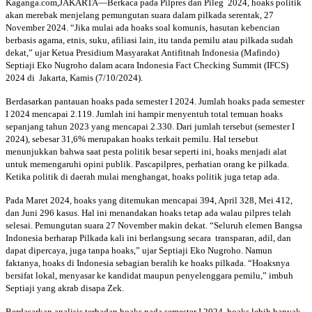
Kaganga.com,JAKARTA—Berkaca pada Pilpres dan Pileg 2024, hoaks politik
akan merebak menjelang pemungutan suara dalam pilkada serentak, 27
November 2024. “Jika mulai ada hoaks soal komunis, hasutan kebencian
berbasis agama, etnis, suku, afiliasi lain, itu tanda pemilu atau pilkada sudah
dekat,” ujar Ketua Presidium Masyarakat Antifitnah Indonesia (Mafindo)
Septiaji Eko Nugroho dalam acara Indonesia Fact Checking Summit (IFCS)
2024 di Jakarta, Kamis (7/10/2024).
Berdasarkan pantauan hoaks pada semester I 2024. Jumlah hoaks pada semester
I 2024 mencapai 2.119. Jumlah ini hampir menyentuh total temuan hoaks
sepanjang tahun 2023 yang mencapai 2.330. Dari jumlah tersebut (semester I
2024), sebesar 31,6% merupakan hoaks terkait pemilu. Hal tersebut
menunjukkan bahwa saat pesta politik besar seperti ini, hoaks menjadi alat
untuk memengaruhi opini publik. Pascapilpres, perhatian orang ke pilkada.
Ketika politik di daerah mulai menghangat, hoaks politik juga tetap ada.
Pada Maret 2024, hoaks yang ditemukan mencapai 394, April 328, Mei 412,
dan Juni 296 kasus. Hal ini menandakan hoaks tetap ada walau pilpres telah
selesai. Pemungutan suara 27 November makin dekat. “Seluruh elemen Bangsa
Indonesia berharap Pilkada kali ini berlangsung secara transparan, adil, dan
dapat dipercaya, juga tanpa hoaks,” ujar Septiaji Eko Nugroho. Namun
faktanya, hoaks di Indonesia sebagian beralih ke hoaks pilkada. “Hoaksnya
bersifat lokal, menyasar ke kandidat maupun penyelenggara pemilu,” imbuh
Septiaji yang akrab disapa Zek.
Berdasarkan analisis terhadap hoaks pada semester I 2024, hoaks lebih banyak