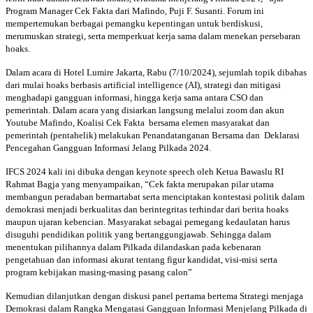
Program Manager Cek Fakta dari Mafindo, Puji F. Susanti. Forum ini
mempertemukan berbagai pemangku kepentingan untuk berdiskusi,
merumuskan strategi, serta memperkuat kerja sama dalam menekan persebaran
hoaks.
Dalam acara di Hotel Lumire Jakarta, Rabu (7/10/2024), sejumlah topik dibahas
dari mulai hoaks berbasis artificial intelligence (AI), strategi dan mitigasi
menghadapi gangguan informasi, hingga kerja sama antara CSO dan
pemerintah. Dalam acara yang disiarkan langsung melalui zoom dan akun
Youtube Mafindo, Koalisi Cek Fakta bersama elemen masyarakat dan
pemerintah (pentahelik) melakukan Penandatanganan Bersama dan Deklarasi
Pencegahan Gangguan Informasi Jelang Pilkada 2024.
IFCS 2024 kali ini dibuka dengan keynote speech oleh Ketua Bawaslu RI
Rahmat Bagja yang menyampaikan, “Cek fakta merupakan pilar utama
membangun peradaban bermartabat serta menciptakan kontestasi politik dalam
demokrasi menjadi berkualitas dan berintegritas terhindar dari berita hoaks
maupun ujaran kebencian. Masyarakat sebagai pemegang kedaulatan harus
disuguhi pendidikan politik yang bertanggungjawab. Sehingga dalam
menentukan pilihannya dalam Pilkada dilandaskan pada kebenaran
pengetahuan dan informasi akurat tentang figur kandidat, visi-misi serta
program kebijakan masing-masing pasang calon”
Kemudian dilanjutkan dengan diskusi panel pertama bertema Strategi menjaga
Demokrasi dalam Rangka Mengatasi Gangguan Informasi Menjelang Pilkada di