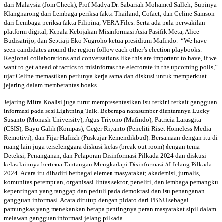
dari Malaysia (Jom Check), Prof Madya Dr. Sabariah Mohamed Salleh; Supinya
Klangnarong dari Lembaga periksa fakta Thailand, Cofact; dan Celine Samson
dari Lembaga periksa fakta Filipina, VERA Files. Serta ada pula perwakilan
platform digital, Kepala Kebijakan Misinformasi Asia Pasifik Meta, Alice
Budisatrijo, dan Septiaji Eko Nugroho ketua presidium Mafindo. “We have
seen candidates around the region follow each other’s election playbooks.
Regional collaborations and conversations like this are important to have, if we
want to get ahead of tactics to misinforms the electorate in the upcoming polls,”
ujar Celine memastikan perlunya kerja sama dan diskusi untuk memperkuat
jejaring dalam memberantas hoaks.
Jejaring Mitra Koalisi juga turut mempresentasikan isu terkini terkait gangguan
informasi pada sesi Lightning Talk. Beberapa narasumber diantaranya Lucky
Susanto (Monash University); Agus Triyono (Mafindo); Patricia Larasgita
(CSIS); Bayu Galih (Kompas); Geger Riyanto (Peneliti Riset Homeless Media
Remotivi); dan Fijar Hafiizh (Puskujar Kemendikbud). Bersamaan dengan itu di
ruang lain juga terselenggara diskusi kelas (break out room) dengan tema
Deteksi, Penanganan, dan Pelaporan Disinformasi Pilkada 2024 dan diskusi
kelas lainnya bertema Tantangan Menghadapi Disinformasi AI Jelang Pilkada
2024. Acara itu dihadiri berbagai elemen masyarakat; akademisi, jurnalis,
komunitas perempuan, organisasi lintas sektor, peneliti, dan lembaga pemangku
kepentingan yang tanggap dan peduli pada demokrasi dan isu penanganan
gangguan informasi. Acara ditutup dengan pidato dari PBNU sebagai
pamungkas yang menekankan betapa pentingnya peran masyarakat sipil dalam
melawan gangguan informasi jelang pilkada.