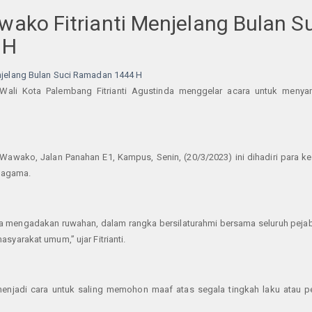
wako Fitrianti Menjelang Bulan S
 H
ali Kota Palembang Fitrianti Agustinda menggelar acara untuk menya
 Wawako, Jalan Panahan E1, Kampus, Senin, (20/3/2023) ini dihadiri para k
h agama.
a mengadakan ruwahan, dalam rangka bersilaturahmi bersama seluruh pejab
yarakat umum,” ujar Fitrianti.
enjadi cara untuk saling memohon maaf atas segala tingkah laku atau p