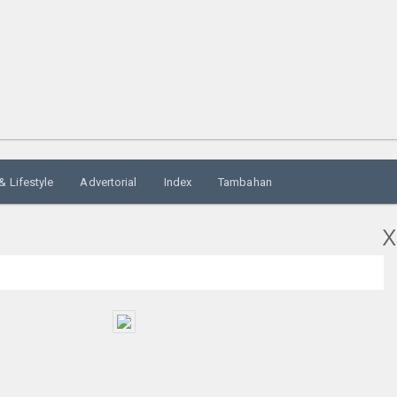
& Lifestyle
Advertorial
Index
Tambahan
x