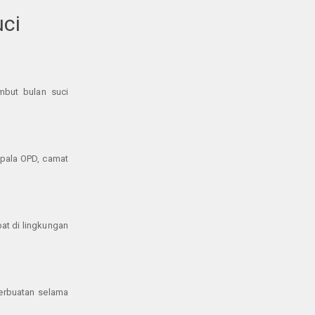
uci
mbut bulan suci
epala OPD, camat
at di lingkungan
erbuatan selama