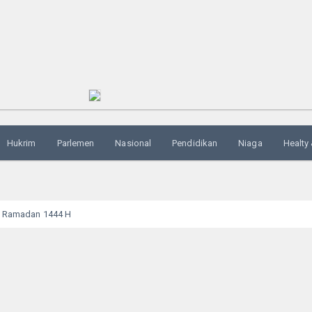
Hukrim
Parlemen
Nasional
Pendidikan
Niaga
Healty 
ci Ramadan 1444 H