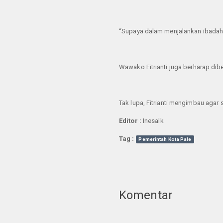
“Supaya dalam menjalankan ibadah pu
Wawako Fitrianti juga berharap di
Tak lupa, Fitrianti mengimbau aga
Editor :
Inesalk
Tag :
Pemerintah Kota Pale
Komentar